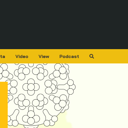
ta
Video
View
Podcast