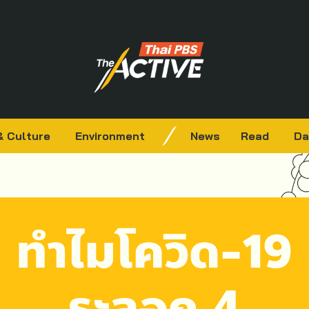
& Culture
Environment
News
Read
Da