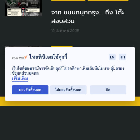
จาก ชนบทบุกกรุง... ถึง โต๊ะ
สอบสวน
19 สิงหาคม 2025
COVID-19
ไทยพีบีเอสใช้คุกกี้
EN
TH
สังคมสงสัย? วัคซีนโควิด-19
เว็บไซต์ของเรามีการจัดเก็บคุกกี้ โปรดศึกษาเพิ่มเติมที่นโยบายคุ้มครอง
ฉีดต่อ หรือพอแค่นี้?
ข้อมูลส่วนบุคคล
เพิ่มเติม
20 มกราคม 2024
ยอมรับทั้งหมด
ไม่ยอมรับทั้งหมด
ปิด
TAG
ACTIVE DATA LAB
ENVIRONMENT