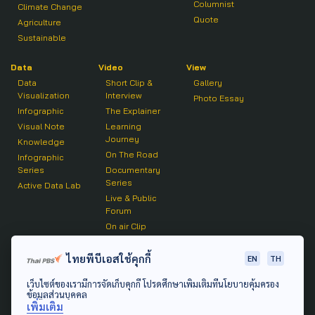
Columnist
Climate Change
Quote
Agriculture
Sustainable
Data
Video
View
Data
Short Clip &
Gallery
Visualization
Interview
Photo Essay
Infographic
The Explainer
Visual Note
Learning
Journey
Knowledge
On The Road
Infographic
Series
Documentary
Series
Active Data Lab
Live & Public
Forum
On air Clip
Podcast
ไทยพีบีเอสใช้คุกกี้
EN
TH
The Active
เว็บไซต์ของเรามีการจัดเก็บคุกกี้ โปรดศึกษาเพิ่มเติมที่นโยบายคุ้มครอง
Active Talk
ข้อมูลส่วนบุคคล
เพิ่มเติม