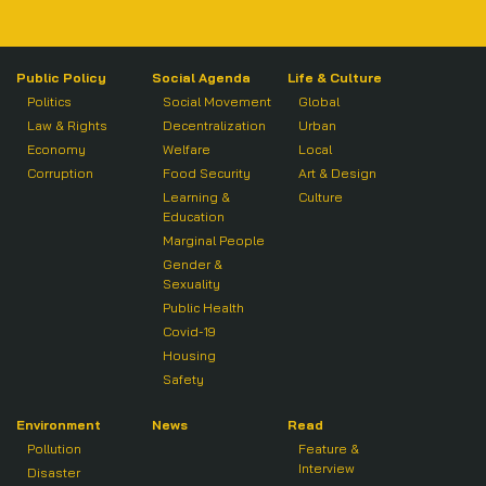
Public Policy
Social Agenda
Life & Culture
Politics
Social Movement
Global
Law & Rights
Decentralization
Urban
Economy
Welfare
Local
Corruption
Food Security
Art & Design
Learning &
Culture
Education
Marginal People
Gender &
Sexuality
Public Health
Covid-19
Housing
Safety
Environment
News
Read
Pollution
Feature &
Interview
Disaster