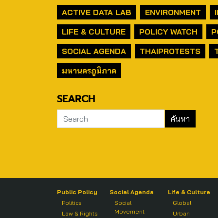
ACTIVE DATA LAB
ENVIRONMENT
LIFE & CULTURE
POLICY WATCH
P
SOCIAL AGENDA
THAIPROTESTS
มหานครภูมิภาค
SEARCH
Public Policy
Social Agenda
Life & Culture
Politics
Social
Global
Movement
Law & Rights
Urban