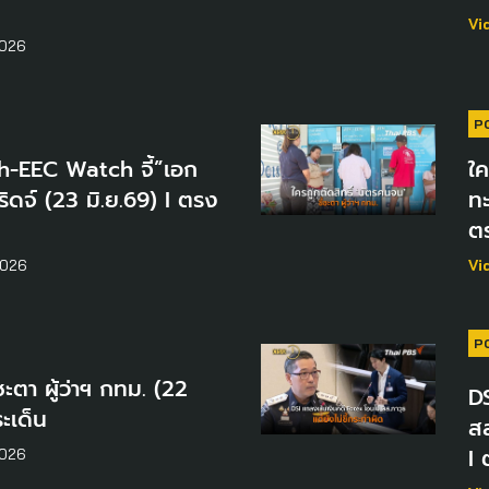
Vi
2026
P
h-EEC Watch จี้”เอก
ใค
ิดจ์ (23 มิ.ย.69) I ตรง
ทะ
ต
2026
Vi
P
ชะตา ผู้ว่าฯ กทม. (22
D
ะเด็น
สส
I 
2026