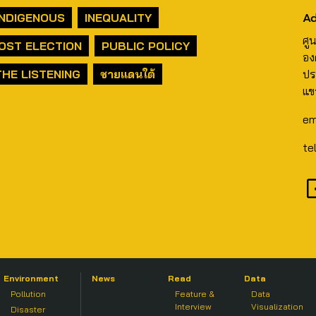
Ad
INDIGENOUS
INEQUALITY
ศู
OST ELECTION
PUBLIC POLICY
อง
THE LISTENING
ชายแดนใต้
ปร
แข
em
te
Environment
News
Read
Data
Pollution
Feature &
Data
Interview
Visualization
Disaster