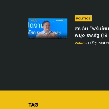
POLITICS
สธ.ดัน “พรีเมียม
พยุง รพ.รัฐ (19 
Video
- 19 มิถุนายน 
TAG