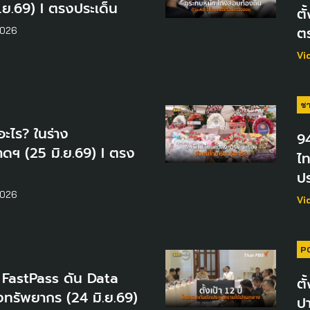
.ย.69) I ตรงประเด็น
ตั
ต
2026
Vi
ชา
อะไร? ในร่าง
9
ดฯ (25 มิ.ย.69) I ตรง
ไท
ปร
2026
Vi
P
 FastPass ดัน Data
ตั
งทรัพยากร (24 มิ.ย.69)
ปา