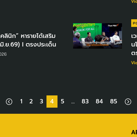
Vi
P
คลินิก” หารายได้เสริม
เ
มิ.ย.69) I ตรงประเด็น
นโ
ต
2026
Vi
1
2
3
4
5
…
83
84
85
A