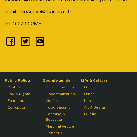
email: TheActive@thaipbs.or.th
tel: 0-2790-2615
Public Policy
Social Agenda
Life & Culture
Politics
Social Movement
Global
Law & Rights
Decentralization
Urban
Economy
Welfare
Local
Corruption
Food Security
Art & Design
Learning &
Culture
Education
Marginal People
Gender &