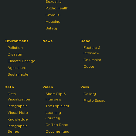
Sexuality
Public Health
Covid-19
Housing
Safety
Environment
News
Read
Pollution
Feature &
Interview
Disaster
Columnist
Climate Change
Quote
Agriculture
Sustainable
Data
Video
View
Data
Short Clip &
Gallery
Visualization
Interview
Photo Essay
Infographic
The Explainer
Visual Note
Learning
Journey
Knowledge
On The Road
Infographic
Series
Documentary