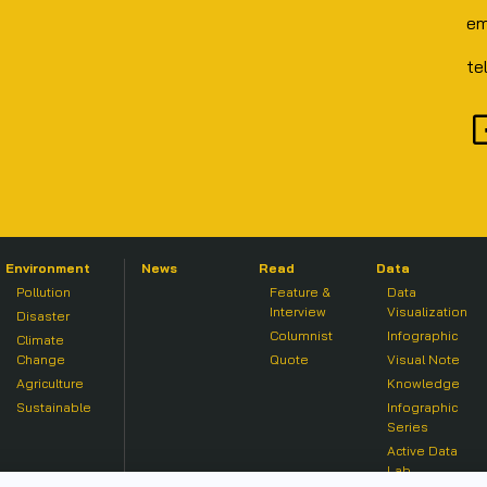
em
te
Environment
News
Read
Data
Pollution
Feature &
Data
Interview
Visualization
Disaster
Columnist
Infographic
Climate
Change
Quote
Visual Note
Agriculture
Knowledge
Sustainable
Infographic
Series
Active Data
Lab