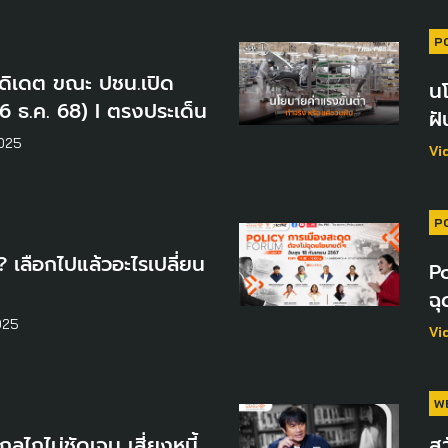
P
ดิเดต ขณะ ปชน.เปิด
นโ
 ธ.ค. 68) I ตรงประเด็น
ฝั
2025
Vi
P
? เลือกไปแล้วอะไรเปลี่ยน
Po
ฉ
025
Vi
W
ลไกไม่ชัดเจน เสี่ยงหนี้
ส