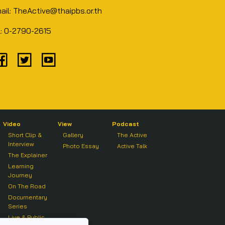
ail: TheActive@thaipbs.or.th
l: 0-2790-2615
Video
View
Podcast
Short Clip &
Gallery
The Active
Interview
Photo Essay
Active Talk
The Explainer
Learning
Journey
On The Road
Documentary
Series
Live & Public