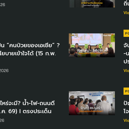
ถิ
026
Vi
P
ป็น “คนป่วยของเอเชีย” ?
จ
โยบายเข้าใจได้ (15 ก.พ.
-
ปร
 2026
Vi
P
อไหร่จะมี? น้ำ-ไฟ-ถนนดี
ปั
 ม.ค. 69) I ตรงประเด็น
โจ
26
Vi