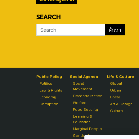
SEARCH
Public Policy
Social Agenda
Life & Culture
Politics
Social
Global
Movement
Law & Rights
Urban
Decentralization
Economy
Local
Welfare
Corruption
Art & Design
Food Security
Culture
Learning &
Education
Marginal People
Gender &