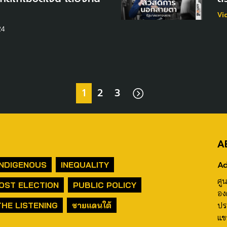
Vi
24
1
2
3
A
Ad
INDIGENOUS
INEQUALITY
ศู
OST ELECTION
PUBLIC POLICY
อง
THE LISTENING
ชายแดนใต้
ปร
แข