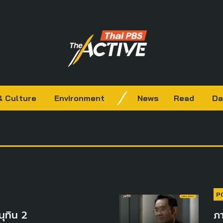
& Culture
Environment
News
Read
Da
P
นุทิน 2
ภา