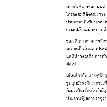
นายยิ่งชีพ อัชฌานนท์ 
โกรธต่อมติตั้งคณะกรรม
ประชาชนมีเพียงบทบาท
กระแสสังคมมีบทบาทสำค
ขณะที่นางสาวพรรณิการ
เพราะเป็นตัวแทนประชา
แต่ที่น่ากังวลคือ การ
ต่อไป
เช่นเดียวกับ นายชูวัส 
ชุมนุมยังคงมีแรงกระเพื
ยังคงเป็นเงื่อนไขสำคั
ประธานรัฐสภาบรรจุวา