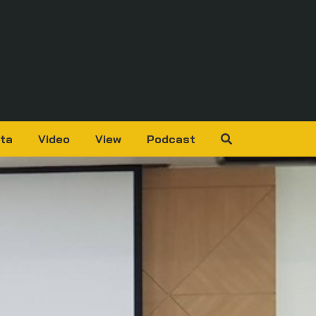
ta
Video
View
Podcast