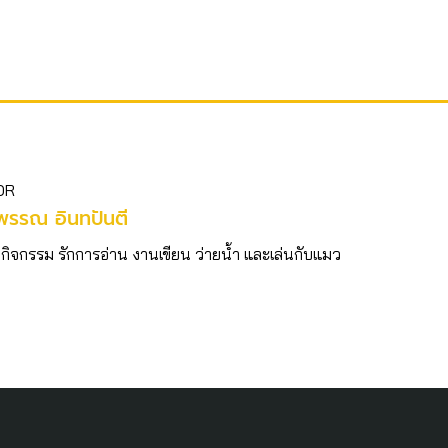
OR
พรรณ อินทปันตี
กกิจกรรม รักการอ่าน งานเขียน ว่ายน้ำ และเล่นกับแมว