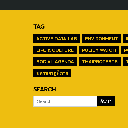
TAG
ACTIVE DATA LAB
ENVIRONMENT
LIFE & CULTURE
POLICY WATCH
P
SOCIAL AGENDA
THAIPROTESTS
มหานครภูมิภาค
SEARCH