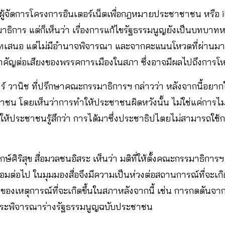
ผู้จัดการโครงการอินเตอร์เน็ตเพื่อกฎหมายประชาชาชน หรือ iLa
าธิการ แต่ก็เห็นว่า เรื่องการแก้ไขรัฐธรรมนูญยังเป็นบทบาท
เสนอ แต่ไม่มีอำนาจพิจารณา และจากคะแนนโหวตที่ผ่านมายั
ัญต่อเสียงของพรรคการเมืองในสภา ซึ่งอาจมีผลไปถึงการโหว
์ วานิช ที่ปรึกษาคณะกรรมาธิการฯ กล่าวว่า หลังจากนี้อยาก
ชน โดยเห็นว่าการทำให้ประชาชนผิดหวังนั้น ไม่ใช่แค่การไ
ทำให้ประชาชนรู้สึกว่า การได้มาซึ่งประชาธิปไตยไม่สามารถใ
ฤกษ์ศิริสุข สื่อมวลชนอิสระ เห็นว่า มติที่ให้ตั้งคณะกรรมาธิกา
่อมต่อไป ในมุมมองสื่อจึงมีความเป็นห่วงต่อสถานการณ์ที่จะเกิ
ญของเหตุการณ์ที่จะเกิดขึ้นในสภาหลังจากนี้ เช่น การกดดันจา
ระพิจารณาร่างรัฐธรรมนูญฉบับประชาชน