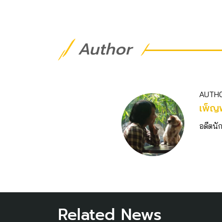
Author
AUTH
เพ็ญ
อดีตนั
Related News