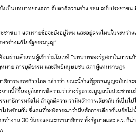
” ยังเป็นบทบาทของสภา จับตาตีความร่าง รธน.ฉบับประชาชน ม
ระชาชน 1 แสนรายชื่อจะยังอยู่ไหม และอยู่ตรงไหนในระหว่า
ษาร่างแก้ไขรัฐธรรมนูญ”
ท้อนผ่านตัวแทนผู้เข้าร่วมในเวที “บทบาทของรัฐสภาในการแก้
มาย การยุติธรรม และสิทธิมนุษยชน สภาผู้แทนราษฎร
ขาธิการพรรคก้าวไกล กล่าวว่า ขณะนี้ร่างรัฐธรรมนูญฉบับประ
งจากนี้ก็ขึ้นอยู่กับการตีความว่าร่างรัฐธรรมนูญฉบับประชาชนมี
าธิการหรือไม่ ถ้าถูกตีความว่ามีหลักการเดียวกัน ก็เป็นไปได
ปพร้อมกัน ซึ่งคนที่จะพิจารณาว่ามีหลักการเดียวกันหรือไม่
ารทำงาน 30 วันของคณะกรรมาธิการ ทั้งรัฐบาลและ ส.ว. ก็น่า
ไร