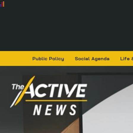
Public Policy
Social Agenda
Life 