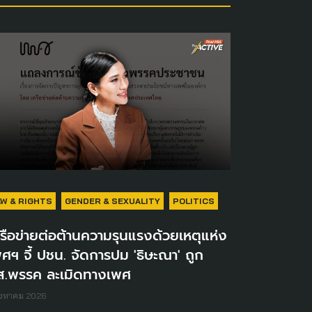
AW & RIGHTS
GENDER & SEXUALITY
POLITICS
รือข่ายต่อต้านความรุนแรงด้วยเหตุแห่ง
ศฯ จี้ ปชน. จัดการปม 'ธิษะณา' ถูก
ส.พรรค ละเมิดทางเพศ
ิงหาคม 2026