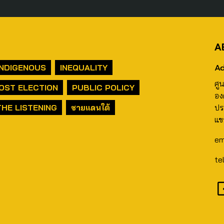
A
Ad
INDIGENOUS
INEQUALITY
ศู
OST ELECTION
PUBLIC POLICY
อง
THE LISTENING
ชายแดนใต้
ปร
แข
em
te