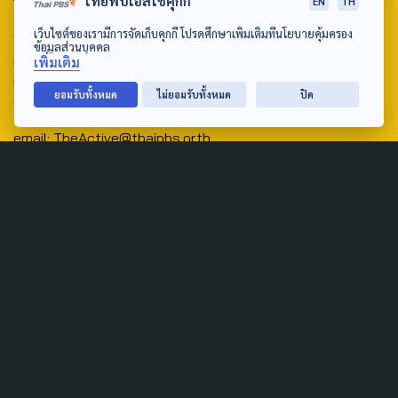
ไทยพีบีเอสใช้คุกกี้
EN
TH
Address:
เว็บไซต์ของเรามีการจัดเก็บคุกกี้ โปรดศึกษาเพิ่มเติมที่นโยบายคุ้มครอง
ข้อมูลส่วนบุคคล
ศูนย์สื่อสารวาระทางสังคมและนโยบายสาธารณะ องค์การกระจาย
เพิ่มเติม
เสียงและแพร่ภาพสาธารณะแห่งประเทศไทย (สำนักงานใหญ่) 145
ยอมรับทั้งหมด
ไม่ยอมรับทั้งหมด
ปิด
ถนนวิภาวดีรังสิต แขวงตลาดบางเขน เขตหลักสี่ กรุงเทพฯ 10210
email: TheActive@thaipbs.or.th
tel: 0-2790-2615
Public Policy
Social Agenda
Life & Culture
Politics
Social Movement
Global
Law & Rights
Decentralization
Urban
Economy
Welfare
Local