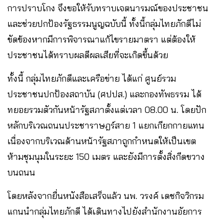
การปราบโกง จึงขอให้รับทราบเจตนารมณ์ของประชาชน
และช่วยปกป้องรัฐธรรมนูญฉบับนี้ ทั้งนี้กลุ่มไทยภักดีไม่
ขัดข้องหากมีการพิจารณาแก้ไขรายมาตรา แต่ต้องให้
ประชาชนได้ทราบผลดีผลเสียที่จะเกิดขึ้นด้วย
ทั้งนี้ กลุ่มไทยภักดีและเครือข่าย ได้แก่ ศูนย์รวม
ประชาชนปกป้องสถาบัน (ศปปส.) และกองทัพธรรม ได้
ทยอยรวมตัวกันหน้ารัฐสภาตั้งแต่เวลา 08.00 น. โดยปัก
หลักบริเวณถนนประชาราษฎร์สาย 1 แยกเกียกกายแทน
เนื่องจากบริเวณด้านหน้ารัฐสภาถูกกำหนดให้เป็นเขต
ห้ามชุมนุมในระยะ 150 เมตร และยังมีการตั้งสิ่งกีดขวาง
บนถนน
โดยหลังจากยื่นหนังสือเสร็จแล้ว นพ. วรงค์ เดชกิจวิกรม
แกนนำกลุ่มไทยภักดี ได้เดินทางไปยังสำนักงานอัยการ