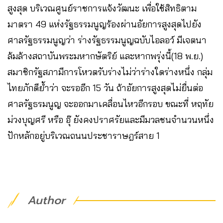
สูงสุด บริเวณศูนย์ราชการแจ้งวัฒนะ เพื่อใช้สิทธิตาม
มาตรา 49 แห่งรัฐธรรมนูญร้องผ่านอัยการสูงสุดไปยัง
ศาลรัฐธรรมนูญว่า ร่างรัฐธรรมนูญฉบับไอลอว์ มีเจตนา
ล้มล้างสถาบันพระมหากษัตริย์ และหากพรุ่งนี้(18 พ.ย.)
สมาชิกรัฐสภามีการโหวตรับร่างไม่ว่าร่างใดร่างหนึ่ง กลุ่ม
ไทยภักดีย้ำว่า จะรออีก 15 วัน ถ้าอัยการสูงสุดไม่ยื่นต่อ
ศาลรัฐธรมนูญ จะออกมาเคลื่อนไหวอีกรอบ ขณะที่ หฤทัย
ม่วงบุญศรี หรือ อุ๊ ยังคงปราศรัยและมีมวลชนจำนวนหนึ่ง
ปักหลักอยู่บริเวณถนนประชาราษฎร์สาย 1
Author