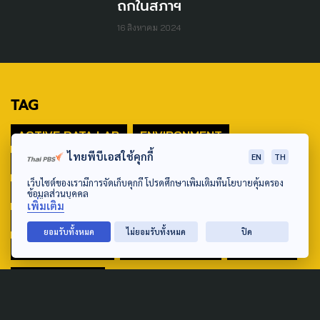
ถกในสภาฯ
16 สิงหาคม 2024
TAG
ACTIVE DATA LAB
ENVIRONMENT
ไทยพีบีเอสใช้คุกกี้
EN
TH
INDIGENOUS
INEQUALITY
LIFE & CULTURE
เว็บไซต์ของเรามีการจัดเก็บคุกกี้ โปรดศึกษาเพิ่มเติมที่นโยบายคุ้มครอง
POLICY WATCH
POST ELECTION
ข้อมูลส่วนบุคคล
เพิ่มเติม
PUBLIC POLICY
SOCIAL AGENDA
ยอมรับทั้งหมด
ไม่ยอมรับทั้งหมด
ปิด
THAIPROTESTS
THE LISTENING
ชายแดนใต้
มหานครภูมิภาค
SEARCH