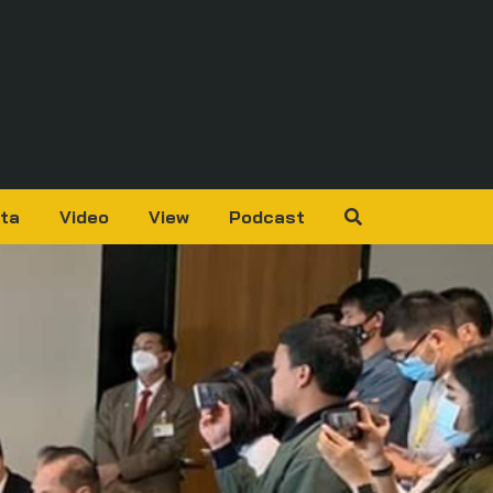
ta
Video
View
Podcast