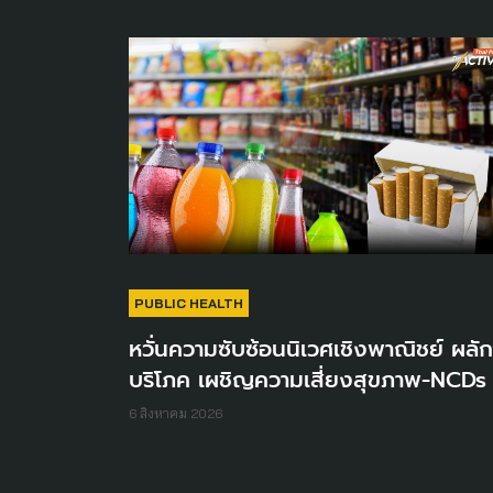
PUBLIC HEALTH
หวั่นความซับซ้อนนิเวศเชิงพาณิชย์ ผลักผ
บริโภค เผชิญความเสี่ยงสุขภาพ-NCDs
6 สิงหาคม 2026