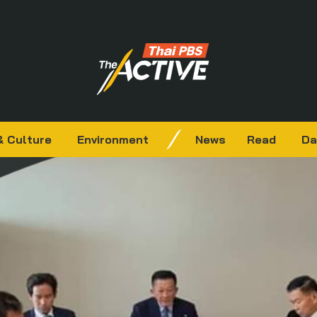
& Culture
Environment
News
Read
Da