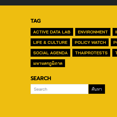
TAG
ACTIVE DATA LAB
ENVIRONMENT
LIFE & CULTURE
POLICY WATCH
P
SOCIAL AGENDA
THAIPROTESTS
มหานครภูมิภาค
SEARCH