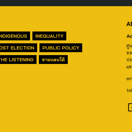
A
Ad
INDIGENOUS
INEQUALITY
ศู
OST ELECTION
PUBLIC POLICY
อง
THE LISTENING
ชายแดนใต้
ปร
แข
em
te