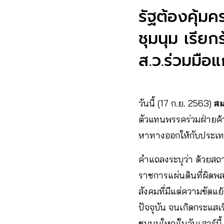
รัฐต้องคุ้มค
ชุมนุม เรีย
ส.ว.ร่วมมือแ
วันนี้ (17 ก.ย. 2563)
สม
ตัวแทนพรรคร่วมฝ่ายค้
หาทางออกให้กับประเ
คำแถลงระบุว่า ด้วยสถ
ราชการแผ่นดินที่ผิดพ
สังคมที่มีแต่ความขัดแ
ปัจจุบัน จนเกิดกระแสเ
ชุมนุมใหญ่ในวันเสาร์นี