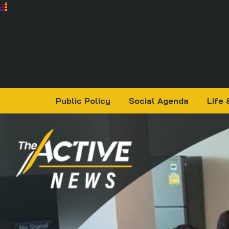
Public Policy
Social Agenda
Life 