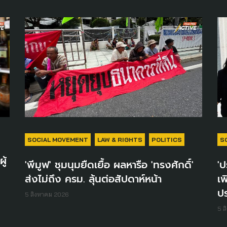
SOCIAL MOVEMENT
LAW & RIGHTS
POLITICS
S
ู้
'พีมูฟ' ชุมนุมยืดเยื้อ ผลหารือ 'ทรงศักดิ์'
'ป
ส่งไม่ถึง ครม. ลุ้นต่อสัปดาห์หน้า
เพ
ป
5 สิงหาคม 2026
5 ส