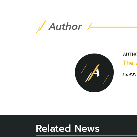
Author
AUTH
The 
กองบร
Related News