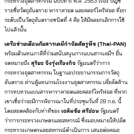
กระทรวงอุตสาหกรรม ฉบับที่ 6 พ.ศ. 2563 เรื่อง บัญชี
รายชื่อวัตถุอันตราย พาราควอต และคลอร์ไพริฟอส ที่ยก
ระดับเป็นวัตถุอันตรายชนิดที่ 4 คือ ให้มีผลยกเลิกการใช้
ไปแล้วนั้น
เครือข่ายเตือนภัยสารเคมีกําจัดศัตรูพืช (Thai-PAN)
พร้อมตัวแทนภาคีที่ร่วมสนับสนุนการแบนสารเคมีฯ ยื่น
จดหมายถึง
สุริยะ จึงรุ่งเรืองกิจ
รัฐมนตรีว่าการ
กระทรวงอุตสาหกรรม ในฐานะประธานกรรมการวัตถุ
อันตราย ผ่านผู้แทนกรมโรงงานอุตสาหกรรม เพื่อคัดค้าน
การทบทวนแบนสารพาราควอตและคลอร์ไพริฟอส ที่พวก
เขาเชื่อว่าจะมีการพิจารณาในที่ประชุมวันที่ 28 ก.ย. นี้
โดยสอดคล้องกับท่าทีของ
เฉลิมชัย ศรีอ่อน
รัฐมนตรี
ว่าการกระทรวงเกษตรและสหกรณ์ ซึ่งมอบหมายให้ปลัด
กระทรวงเกษตรและสหกรณ์ดําเนินการ เสนอต่อคณะ