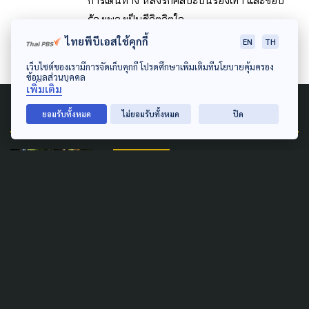
การเดินทาง หลงรักศิลปะบนรองเท้า และชอบ
ร้องเพลงเป็นชีวิตจิตใจ
ไทยพีบีเอสใช้คุกกี้
EN
TH
เว็บไซต์ของเรามีการจัดเก็บคุกกี้ โปรดศึกษาเพิ่มเติมที่นโยบายคุ้มครอง
ข้อมูลส่วนบุคคล
เพิ่มเติม
Related News
ยอมรับทั้งหมด
ไม่ยอมรับทั้งหมด
ปิด
POLLUTION
แบน 'พาราควอต-คลอร์ไพรี
ฟอส' ชอบด้วยกฎหมาย Thai-
PAN ย้ำ ทิศทางที่ดี คุ้มครอง
ประโยชน์สาธารณะ
31 กรกฎาคม 2026
ACTIVE NEWS
ENVIRONMENT