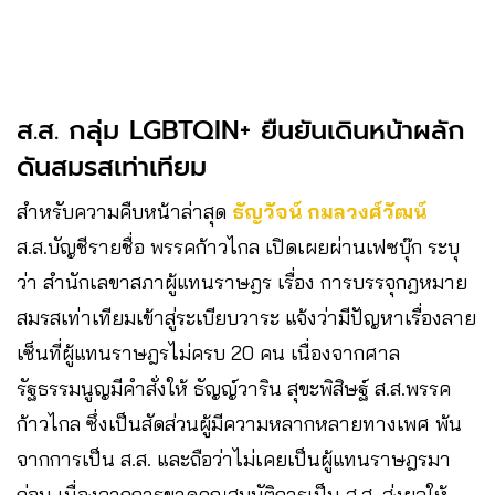
ส.ส. กลุ่ม LGBTQIN+ ยืนยันเดินหน้าผลัก
ดันสมรสเท่าเทียม
สำหรับความคืบหน้าล่าสุด
ธัญวัจน์ กมลวงศ์วัฒน์
ส.ส.บัญชีรายชื่อ พรรคก้าวไกล เปิดเผยผ่านเฟซบุ๊ก ระบุ
ว่า สำนักเลขาสภาผู้แทนราษฎร เรื่อง การบรรจุกฎหมาย
สมรสเท่าเทียมเข้าสู่ระเบียบวาระ แจ้งว่ามีปัญหาเรื่องลาย
เซ็นที่ผู้แทนราษฎรไม่ครบ 20 คน เนื่องจากศาล
รัฐธรรมนูญมีคำสั่งให้ ธัญญ์วาริน สุขะพิสิษฐ์ ส.ส.พรรค
ก้าวไกล ซึ่งเป็นสัดส่วนผู้มีความหลากหลายทางเพศ พ้น
จากการเป็น ส.ส. และถือว่าไม่เคยเป็นผู้แทนราษฎรมา
ก่อน เนื่องจากการขาดคุณสมบัติการเป็น ส.ส. ส่งผลให้