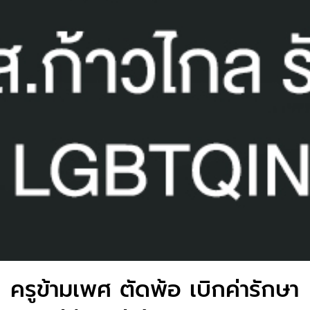
ครูข้ามเพศ ตัดพ้อ เบิกค่ารักษา