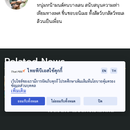
หนุ่มหน้ามนต์คนบางเลน สนับสนุนความเท่า
เทียมทางเพศ ชื่นชอบอนิเมะ ทั้งสัตว์บกสัตว์ทะเล
ล้วนเป็นเพื่อน
Related News
ไทยพีบีเอสใช้คุกกี้
EN
TH
GENDER & SEXUALITY
LAW & RIGHTS
เว็บไซต์ของเรามีการจัดเก็บคุกกี้ โปรดศึกษาเพิ่มเติมที่นโยบายคุ้มครอง
ข้อมูลส่วนบุคคล
เพิ่มเติม
Happy 1st Anniversary
‘สมรสเท่าเทียม’ ชีวิต(คู่) ที่
ยอมรับทั้งหมด
ไม่ยอมรับทั้งหมด
ปิด
เปลี่ยนไป เมื่อสิทธิเราเท่ากัน
23 มกราคม 2026