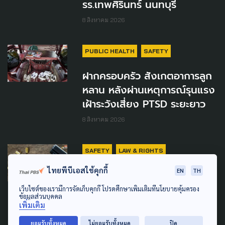
รร.เทพศิรินทร์ นนทบุรี
8 สิงหาคม 2026
PUBLIC HEALTH
SAFETY
ฝากครอบครัว สังเกตอาการลูก
หลาน หลังผ่านเหตุการณ์รุนแรง
เฝ้าระวังเสี่ยง PTSD ระยะยาว
8 สิงหาคม 2026
SAFETY
LAW & RIGHTS
ไทยพีบีเอสใช้คุกกี้
EN
TH
ปืนในบ้าน สู่ความรุนแรงใน
โรงเรียน นักอาชญาวิทยา แนะ
เว็บไซต์ของเรามีการจัดเก็บคุกกี้ โปรดศึกษาเพิ่มเติมที่นโยบายคุ้มครอง
ข้อมูลส่วนบุคคล
ครอบครัว ต้องไม่เปิดโอกาสให้
เพิ่มเติม
เด็กเข้าถึง
ยอมรับทั้งหมด
ไม่ยอมรับทั้งหมด
ปิด