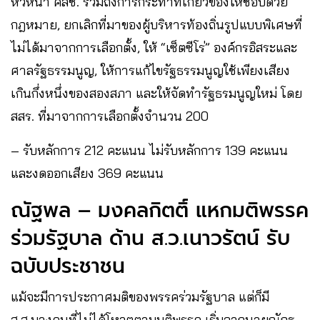
หัวหน้า คสช. รวมถึงการกระทำที่เกี่ยวข้องให้ชอบด้วย
กฎหมาย, ยกเลิกที่มาของผู้บริหารท้องถิ่นรูปแบบพิเศษที่
ไม่ได้มาจากการเลือกตั้ง, ให้ “เซ็ตซีโร่” องค์กรอิสระและ
ศาลรัฐธรรมนูญ, ให้การแก้ไขรัฐธรรมนูญใช้เพียงเสียง
เกินกึ่งหนึ่งของสองสภา และให้จัดทำรัฐธรมนูญใหม่ โดย
สสร. ที่มาจากการเลือกตั้งจำนวน 200
– รับหลักการ 212 คะแนน ไม่รับหลักการ 139 คะแนน
และงดออกเสียง 369 คะแนน
ณัฐพล – มงคลกิตติ์ แหกมติพรรค
ร่วมรัฐบาล ด้าน ส.ว.เนาวรัตน์ รับ
ฉบับประชาชน
แม้จะมีการประกาศมติของพรรคร่วมรัฐบาล แต่ก็มี
ส.ส.บางคนที่ไม่ได้โหวตตามมติพรรค เริ่มจากนายณัฏฐ