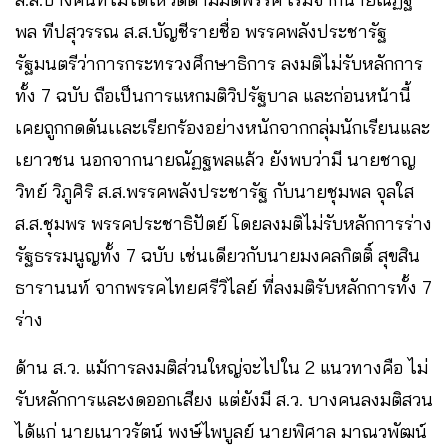
พล ทีปสุวรรณ ส.ส.บัญชีรายชื่อ พรรคพลังประชารัฐ
รัฐมนตรีว่าการกระทรวงศึกษาธิการ ลงมติไม่รับหลักการ
ทั้ง 7 ฉบับ ถือเป็นการแหกมติวิปรัฐบาล และก่อนหน้านี้
เคยถูกกดดันเเละเรียกร้องอย่างหนักจากกลุ่มนักเรียนและ
เยาวชน นอกจากนายณัฏฐพลแล้ว ยังพบว่ามี นายชาญ
วิทย์ วิภูศิริ ส.ส.พรรคพลังประชารัฐ กับนายชุมพล จุลใส
ส.ส.ชุมพร พรรคประชาธิปัตย์ โดยลงมติไม่รับหลักการร่าง
รัฐธรรมนูญทั้ง 7 ฉบับ เช่นเดียวกับนายมงคลกิตติ์ สุขสิน
ธารานนท์ จากพรรคไทยศรีวิไลย์ ที่ลงมติรับหลักการทั้ง 7
ร่าง
ด้าน ส.ว. แม้การลงมติส่วนใหญ่จะไปใน 2 แนวทางคือ ไม่
รับหลักการและงดออกเสียง แต่ยังมี ส.ว. บางคนลงมติสวน
ได้แก่ นายเนาวรัตน์ พงษ์ไพบูลย์ นายพิศาล มาณวพัฒน์