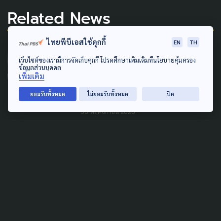
Related News
ไทยพีบีเอสใช้คุกกี้
EN
TH
LEARNING & EDUCATION
เว็บไซต์ของเรามีการจัดเก็บคุกกี้ โปรดศึกษาเพิ่มเติมที่นโยบายคุ้มครอง
ปรับหลักสูตรอุดมศึกษา สร้าง
ข้อมูลส่วนบุคคล
เพิ่มเติม
นักศึกษาตอบโจทย์โลกแห่ง
อนาคต
ยอมรับทั้งหมด
ไม่ยอมรับทั้งหมด
ปิด
30 พฤศจิกายน 2020
SOCIAL MOVEMENT
LAW & RIGHTS
POLITICS
'พีมูฟ' เตรียมร้อง นายกฯ-
กมธ.-กรรมการสิทธิฯ ตรวจสอบ
เหตุรุนแรงที่ ก.มหาดไทย