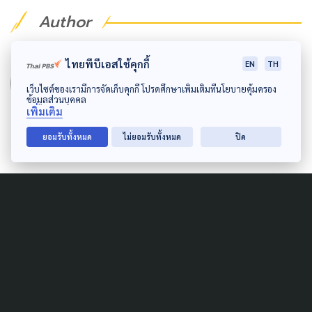
Author
AUTHOR
ไทยพีบีเอสใช้คุกกี้
EN
TH
พิชญาพร โพธิ์สง่า
เว็บไซต์ของเรามีการจัดเก็บคุกกี้ โปรดศึกษาเพิ่มเติมที่นโยบายคุ้มครอง
ข้อมูลส่วนบุคคล
นักข่าวเล่าเรื่อง ที่เชื่อว่าการสื่อสารอย่าง
เพิ่มเติม
สร้างสรรค์จะช่วยจรรโลงสังคมได้
ยอมรับทั้งหมด
ไม่ยอมรับทั้งหมด
ปิด
Related News
SAFETY
LAW & RIGHTS
ปืนในบ้าน สู่ความรุนแรงใน