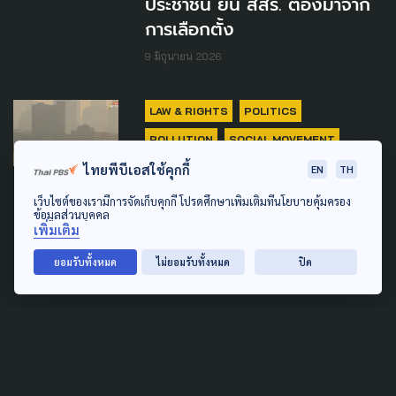
ประชาชน ยัน สสร. ต้องมาจาก
การเลือกตั้ง
9 มิถุนายน 2026
LAW & RIGHTS
POLITICS
POLLUTION
SOCIAL MOVEMENT
ไทยพีบีเอสใช้คุกกี้
EN
TH
'กม.อากาศสะอาด' ได้ไปต่อ -
เว็บไซต์ของเรามีการจัดเก็บคุกกี้ โปรดศึกษาเพิ่มเติมที่นโยบายคุ้มครอง
เครือข่ายฯ หวัง 2 สภาโหวตเห็น
ข้อมูลส่วนบุคคล
ชอบ จับตาตัดทิ้งเขี้ยวเล็บ
เพิ่มเติม
สำคัญ
ยอมรับทั้งหมด
ไม่ยอมรับทั้งหมด
ปิด
5 พฤษภาคม 2026
POLITICS
นายกฯ แถลงนโยบาย ย้ำ ขับ