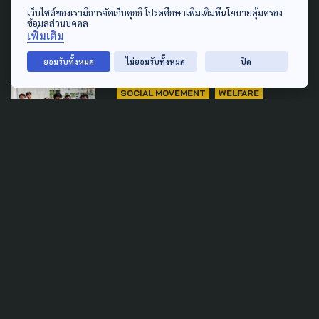
'ทรงศักดิ์' ส่งไม่ถึง ครม. ลุ้นต่อ
เว็บไซต์ของเรามีการจัดเก็บคุกกี้ โปรดศึกษาเพิ่มเติมที่นโยบายคุ้มครอง
สัปดาห์หน้า
ข้อมูลส่วนบุคคล
เพิ่มเติม
5 สิงหาคม 2026
ยอมรับทั้งหมด
ไม่ยอมรับทั้งหมด
ปิด
SOCIAL MOVEMENT
WELFARE
'ประกันสังคมก้าวหน้า' ยื่นศาล
ปกครอง เพิกถอนประกาศเลื่อน
เลือกตั้งบอร์ดประกันสังคม
5 สิงหาคม 2026
TAG
ACTIVE DATA LAB
ENVIRONMENT