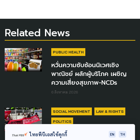
Related News
PUBLIC HEALTH
หวั่นความซับซ้อนนิเวศเชิง
พาณิชย์ ผลักผู้บริโภค เผชิญ
ความเสี่ยงสุขภาพ-NCDs
6 สิงหาคม 2026
SOCIAL MOVEMENT
LAW & RIGHTS
POLITICS
'พีมูฟ' ชุมนุมยืดเยื้อ ผลหารือ
ไทยพีบีเอสใช้คุกกี้
EN
TH