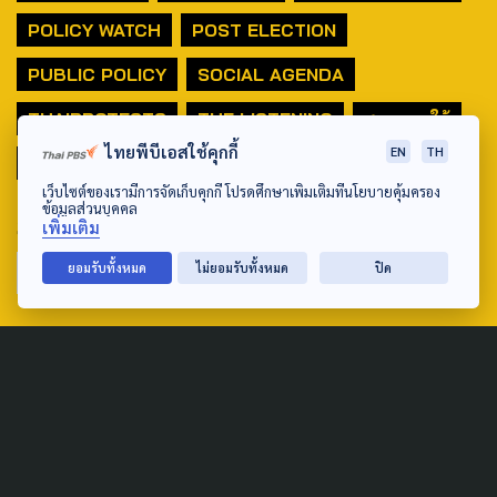
POLICY WATCH
POST ELECTION
PUBLIC POLICY
SOCIAL AGENDA
THAIPROTESTS
THE LISTENING
ชายแดนใต้
ไทยพีบีเอสใช้คุกกี้
EN
TH
มหานครภูมิภาค
เว็บไซต์ของเรามีการจัดเก็บคุกกี้ โปรดศึกษาเพิ่มเติมที่นโยบายคุ้มครอง
ข้อมูลส่วนบุคคล
SEARCH
เพิ่มเติม
ยอมรับทั้งหมด
ไม่ยอมรับทั้งหมด
ปิด
ABOUT US & CONTACT US
Address:
ศูนย์สื่อสารวาระทางสังคมและนโยบายสาธารณะ องค์การกระจาย
เสียงและแพร่ภาพสาธารณะแห่งประเทศไทย (สำนักงานใหญ่) 145
ถนนวิภาวดีรังสิต แขวงตลาดบางเขน เขตหลักสี่ กรุงเทพฯ 10210