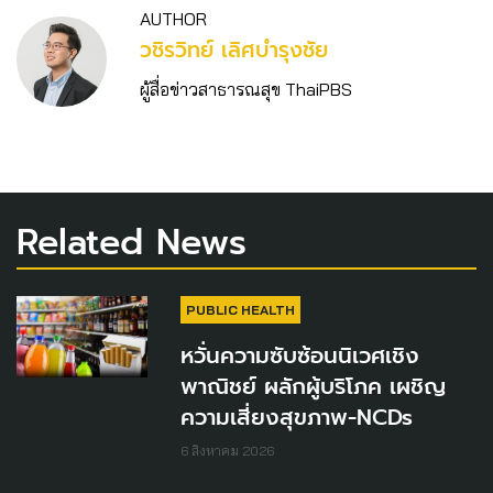
AUTHOR
วชิร​วิทย์​ เลิศบำรุงชัย
ผู้สื่อข่าวสาธารณสุข ThaiPBS
Related News
PUBLIC HEALTH
หวั่นความซับซ้อนนิเวศเชิง
พาณิชย์ ผลักผู้บริโภค เผชิญ
ความเสี่ยงสุขภาพ-NCDs
6 สิงหาคม 2026