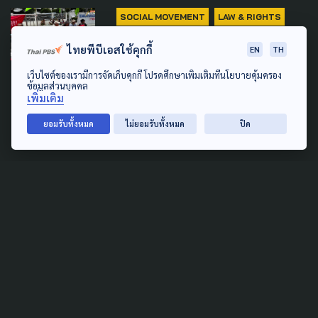
SOCIAL MOVEMENT
LAW & RIGHTS
POLITICS
ไทยพีบีเอสใช้คุกกี้
EN
TH
'พีมูฟ' ชุมนุมยืดเยื้อ ผลหารือ
เว็บไซต์ของเรามีการจัดเก็บคุกกี้ โปรดศึกษาเพิ่มเติมที่นโยบายคุ้มครอง
'ทรงศักดิ์' ส่งไม่ถึง ครม. ลุ้นต่อ
ข้อมูลส่วนบุคคล
เพิ่มเติม
สัปดาห์หน้า
ยอมรับทั้งหมด
ไม่ยอมรับทั้งหมด
ปิด
5 สิงหาคม 2026
SOCIAL MOVEMENT
WELFARE
'ประกันสังคมก้าวหน้า' ยื่นศาล
ปกครอง เพิกถอนประกาศเลื่อน
เลือกตั้งบอร์ดประกันสังคม
5 สิงหาคม 2026