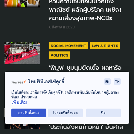
หวั่นความซับซ้อนนิเวศเชิง
พาณิชย์ ผลักผู้บริโภค เผชิญ
ความเสี่ยงสุขภาพ-NCDs
6 สิงหาคม 2026
SOCIAL MOVEMENT
LAW & RIGHTS
POLITICS
'พีมูฟ' ชุมนุมยืดเยื้อ ผลหารือ
'ทรงศักดิ์' ส่งไม่ถึง ครม. ลุ้นต่อ
ไทยพีบีเอสใช้คุกกี้
EN
TH
สัปดาห์หน้า
เว็บไซต์ของเรามีการจัดเก็บคุกกี้ โปรดศึกษาเพิ่มเติมที่นโยบายคุ้มครอง
5 สิงหาคม 2026
ข้อมูลส่วนบุคคล
เพิ่มเติม
SOCIAL MOVEMENT
WELFARE
ยอมรับทั้งหมด
ไม่ยอมรับทั้งหมด
ปิด
'ประกันสังคมก้าวหน้า' ยื่นศาล