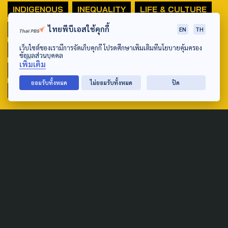
INDIGENOUS
INEQUALITY
LIFE & CULTURE
ไทยพีบีเอสใช้คุกกี้
POLICY WATCH
POST ELECTION
EN
TH
เว็บไซต์ของเรามีการจัดเก็บคุกกี้ โปรดศึกษาเพิ่มเติมที่นโยบายคุ้มครอง
PUBLIC POLICY
SOCIAL AGENDA
ข้อมูลส่วนบุคคล
เพิ่มเติม
THAIPROTESTS
THE LISTENING
ชายแดนใต้
ยอมรับทั้งหมด
ไม่ยอมรับทั้งหมด
ปิด
มหานครภูมิภาค
SEARCH
ABOUT US & CONTACT US
Address:
ศูนย์สื่อสารวาระทางสังคมและนโยบายสาธารณะ องค์การกระจาย
เสียงและแพร่ภาพสาธารณะแห่งประเทศไทย (สำนักงานใหญ่) 145