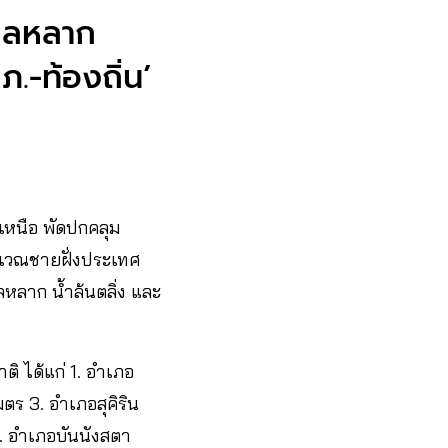
ไหลหลาก
.-ท้องถิ่น’
งเหนือ พัดปกคลุม
ิเวณชายฝั่งประเทศ
ลหลาก น้ำล้นตลิ่ง และ
ติ ได้แก่ 1. อำเภอ
ตร 3. อำเภอสุคิริน
5. อำเภอบันนังสตา