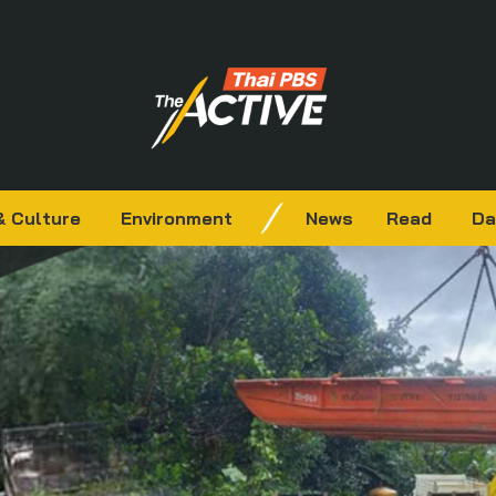
& Culture
Environment
News
Read
Da