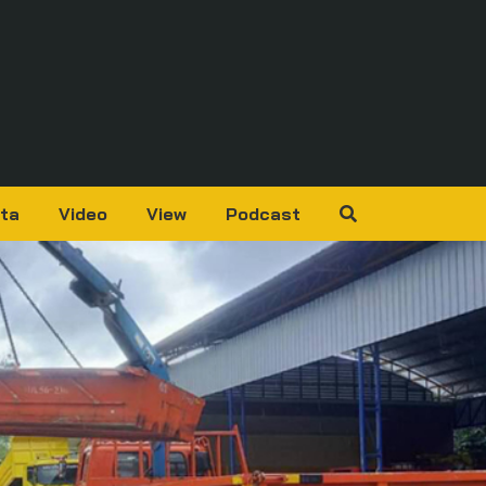
ta
Video
View
Podcast