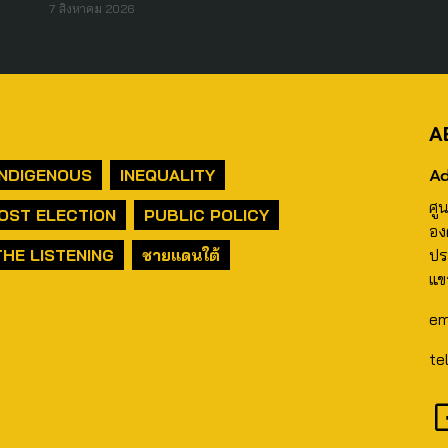
7 สิงหาคม 2026
A
Ad
INDIGENOUS
INEQUALITY
ศู
OST ELECTION
PUBLIC POLICY
อง
THE LISTENING
ชายแดนใต้
ปร
แข
em
te