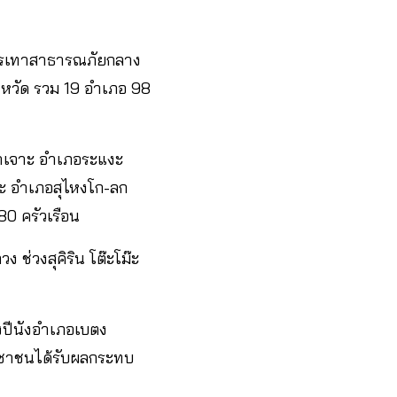
รรเทาสาธารณภัยกลาง
งหวัด รวม 19 อำเภอ 98
บาเจาะ อำเภอระแงะ
นะ อำเภอสุไหงโก-ลก
0 ครัวเรือน
 ช่วงสุคิริน โต๊ะโม๊ะ
งปีนังอำเภอเบตง
ะชาชนได้รับผลกระทบ