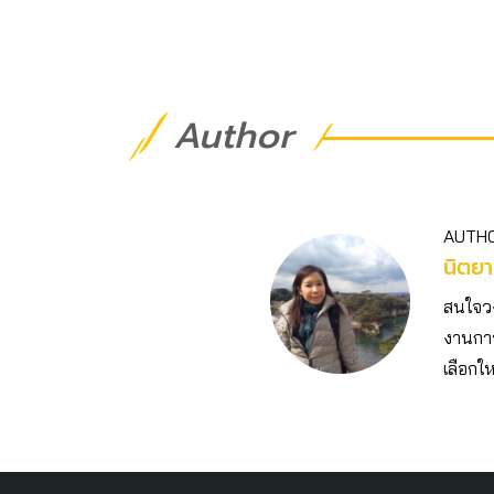
Author
AUTH
นิตยา
สนใจวงก
งานการ
เลือกให