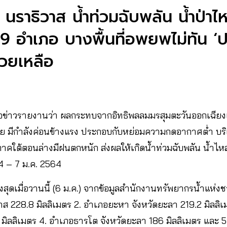
นราธิวาส น้ำท่วมฉับพลัน น้ำป่า
9 อำเภอ บางพื้นที่อพยพไม่ทัน ‘ปภ
่วยเหลือ
ผู้สื่อข่าวรายงานว่า ผลกระทบจากอิทธิพลลมมรสุมตะวันออกเฉีย
 มีกำลังค่อนข้างแรง ประกอบกับหย่อมความกดอากาศต่ำ บร
าคใต้ตอนล่างมีฝนตกหนัก ส่งผลให้เกิดน้ำท่วมฉับพลัน น้ำไห
่ 4 – 7 ม.ค. 2564
สุดเมื่อวานนี้ (6 ม.ค.) จากข้อมูลสำนักงานทรัพยากรน้ำแห่งชา
าส 228.8 มิลลิเมตร 2. อำเภอยะหา จังหวัดยะลา 219.2 มิลลิเม
 มิลลิเมตร 4. อำเภอธารโต จังหวัดยะลา 186 มิลลิเมตร และ 