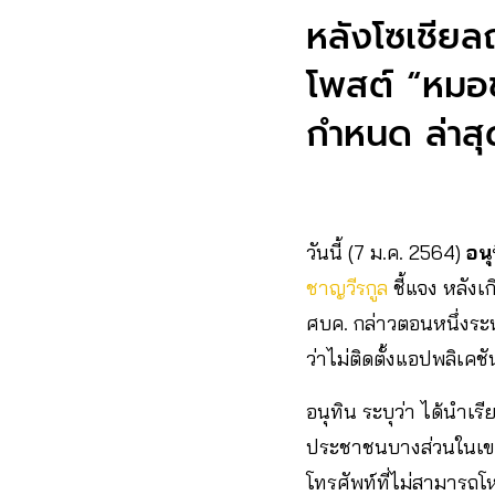
หลังโซเชียลถ
โพสต์ “หมอช
กำหนด ล่าสุ
วันนี้ (7 ม.ค. 2564)
อนุ
ชาญวีรกูล
ชี้แจง หลังเ
ศบค. กล่าวตอนหนึ่งระหว
ว่าไม่ติดตั้งแอปพลิเคช
อนุทิน ระบุว่า ได้นำเ
ประชาชนบางส่วนในเขต 5
โทรศัพท์ที่ไม่สามารถ