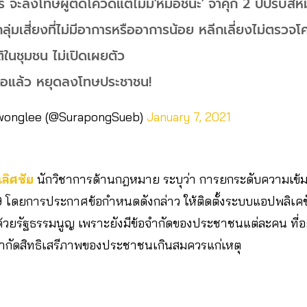
ร จะลงโทษผู้ติดโควิดแต่ไม่มี'หมอชนะ' จำคุก 2 ปีปรับสี่ห
กลุ่มเสี่ยงที่ไม่มีอาการหรืออาการน้อย หลีกเลี่ยงไม่ตรวจ
ติในชุมชน ไม่เปิดเผยตัว
อแล้ว หยุดลงโทษประชาชน!
wonglee (@SurapongSueb)
January 7, 2021
เลิศชัย
นักวิชาการด้านกฎหมาย ระบุว่า การยกระดับความเข้ม
 โดยการประกาศข้อกำหนดดังกล่าว ให้ติดตั้งระบบแอปพลิเค
้วยรัฐธรรมนูญ เพราะยังมีข้อจำกัดของประชาชนแต่ละคน ที่อย
 จำกัดสิทธิเสรีภาพของประชาชนเกินสมควรแก่เหตุ