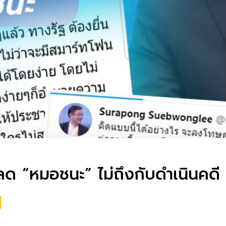
หลด “หมอชนะ” ไม่ถึงกับดำเนินคดี