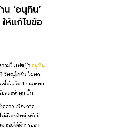
าน ‘อนุทิน’
ให้แก้ไขข้อ
ความในเฟซบุ๊ก
อนุทิน
ป์ วิษณุโยธิน โฆษก
ดเชื้อโควิด-19 และพบ
รับและจำคุก นั้น
งกล่าว เนื่องจาก
่มีโทรศัพท์ หรือมี
 และจะให้มีการออก