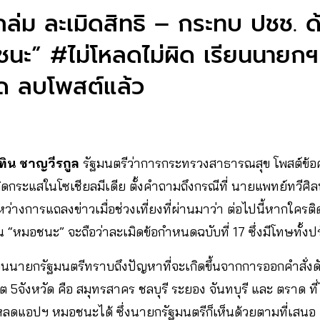
ล่ม ละเมิดสิทธิ – กระทบ ปชช. ด้
นะ” #ไม่โหลดไม่ผิด เรียนนายกฯ 
ด ลบโพสต์แล้ว
ทิน ชาญวีรกูล
รัฐมนตรีว่าการกระทรวงสาธารณสุข โพสต์ข้อ
กิดกระแสในโซเชียลมีเดีย ตั้งคำถามถึงกรณีที่ นายแพทย์ทวีศิล
่างการแถลงข่าวเมื่อช่วงเที่ยงที่ผ่านมาว่า ต่อไปนี้หากใครติ
ัน “หมอชนะ” จะถือว่าละเมิดข้อกำหนดฉบับที่ 17 ซึ่งมีโทษทั้งป
รียนนายกรัฐมนตรีทราบถึงปัญหาที่จะเกิดขึ้นจากการออกคำสั่งดั
จังหวัด คือ สมุทรสาคร ชลบุรี ระยอง จันทบุรี และ ตราด ที่ไม
โหลดแอปฯ หมอชนะได้ ซึ่งนายกรัฐมนตรีก็เห็นด้วยตามที่เสนอ