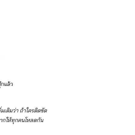
๊กแล้ว
มเติมว่า ถ้าใครติดขัด
อยากให้ทุกคนโหลดกัน