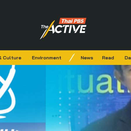
& Culture
Environment
News
Read
Da