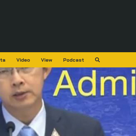
ta
Video
View
Podcast