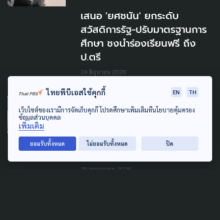
เสนอ 'ยศชนัน' ยกระดับ
สวัสดิการรัฐ-ปรับมาตรฐานการ
ศึกษา ชงนำร่องเรียนฟรี ถึง
ป.ตรี
24 มิถุนายน 2026
ไทยพีบีเอสใช้คุกกี้
EN
TH
LEARNING & EDUCATION
ECONOMY
เว็บไซต์ของเรามีการจัดเก็บคุกกี้ โปรดศึกษาเพิ่มเติมที่นโยบายคุ้มครอง
ข้อมูลส่วนบุคคล
'ทุนเสมอภาค' ปี 69 หวังช่วย
เพิ่มเติม
นร.ยากจนพิเศษ 1.3 ล้านคน ลด
ยอมรับทั้งหมด
ไม่ยอมรับทั้งหมด
ปิด
ภาระ 'ต้นทุนแฝง' ทางการศึกษา
29 พฤษภาคม 2026
LEARNING & EDUCATION