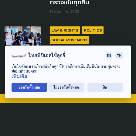
ตรวจเข้มทุกคืน
14 กรกฎาคม 2026
LAW & RIGHTS
POLITICS
SOCIAL MOVEMENT
จี้ ก.ยุติธรรม เยียวยาผู้เสียหาย
ไทยพีบีเอสใช้คุกกี้
EN
TH
เหตุ จนท.รัฐใช้กำลังสลายชุมนุม
เว็บไซต์ของเรามีการจัดเก็บคุกกี้ โปรดศึกษาเพิ่มเติมที่นโยบายคุ้มครอง
ม็อบ APEC 2565
ข้อมูลส่วนบุคคล
เพิ่มเติม
26 มิถุนายน 2026
ยอมรับทั้งหมด
ไม่ยอมรับทั้งหมด
ปิด
TAG
ACTIVE DATA LAB
ENVIRONMENT