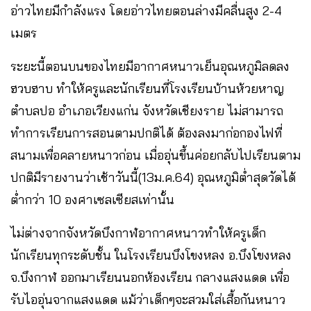
อ่าวไทยมีกำลังแรง โดยอ่าวไทยตอนล่างมีคลื่นสูง 2-4
เมตร
ระยะนี้ตอนบนของไทยมีอากาศหนาวเย็นอุณหภูมิลดลง
ฮวบฮาบ ทำให้ครูและนักเรียนที่โรงเรียนบ้านห้วยหาญ
ตำบลปอ อำเภอเวียงแก่น จังหวัดเชียงราย ไม่สามารถ
ทำการเรียนการสอนตามปกติได้ ต้องลงมาก่อกองไฟที่
สนามเพื่อคลายหนาวก่อน เมื่ออุ่นขึ้นค่อยกลับไปเรียนตาม
ปกติมีรายงานว่าเช้าวันนี้(13ม.ค.64) อุณหภูมิต่ำสุดวัดได้
ต่ำกว่า 10 องศาเซลเซียสเท่านั้น
ไม่ต่างจากจังหวัดบึงกาฬอากาศหนาวทำให้ครูเด็ก
นักเรียนทุกระดับชั้น ในโรงเรียนบึงโขงหลง อ.บึงโขงหลง
จ.บึงกาฬ ออกมาเรียนนอกห้องเรียน กลางแสงแดด เพื่อ
รับไออุ่นจากแสงแดด แม้ว่าเด็กๆจะสวมใส่เสื้อกันหนาว