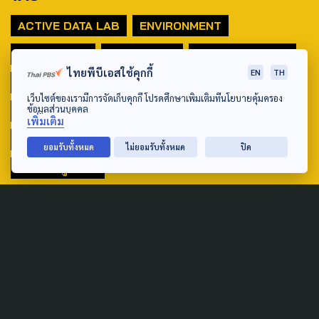
ACTIVE DATA LAB
ENVIRONMENT
INDIGENOUS
INEQUALITY
LIFE & CULTURE
ไทยพีบีเอสใช้คุกกี้
EN
TH
POLICY WATCH
POST ELECTION
เว็บไซต์ของเรามีการจัดเก็บคุกกี้ โปรดศึกษาเพิ่มเติมที่นโยบายคุ้มครอง
ข้อมูลส่วนบุคคล
PUBLIC POLICY
SOCIAL AGENDA
เพิ่มเติม
THAIPROTESTS
THE LISTENING
ชายแดนใต้
ยอมรับทั้งหมด
ไม่ยอมรับทั้งหมด
ปิด
มหานครภูมิภาค
SEARCH
ABOUT US & CONTACT US
Address: