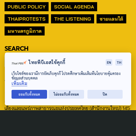
PUBLIC POLICY
SOCIAL AGENDA
THAIPROTESTS
THE LISTENING
ชายแดนใต้
มหานครภูมิภาค
SEARCH
ไทยพีบีเอสใช้คุกกี้
EN
TH
เว็บไซต์ของเรามีการจัดเก็บคุกกี้ โปรดศึกษาเพิ่มเติมที่นโยบายคุ้มครอง
ABOUT US & CONTACT US
ข้อมูลส่วนบุคคล
เพิ่มเติม
Address:
ยอมรับทั้งหมด
ไม่ยอมรับทั้งหมด
ปิด
ศูนย์สื่อสารวาระทางสังคมและนโยบายสาธารณะ องค์การกระจาย
เสียงและแพร่ภาพสาธารณะแห่งประเทศไทย (สำนักงานใหญ่) 145
ถนนวิภาวดีรังสิต แขวงตลาดบางเขน เขตหลักสี่ กรุงเทพฯ 10210
email: TheActive@thaipbs.or.th