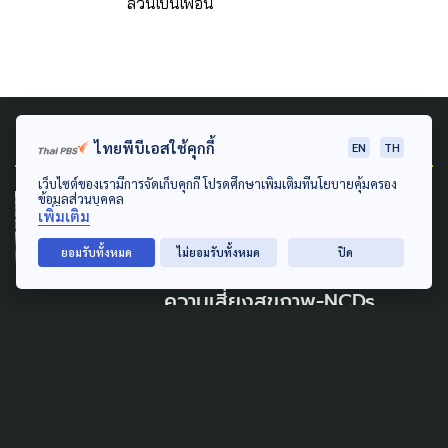
ล้วนเป็นเพื่อน
Related News
ไทยพีบีเอสใช้คุกกี้
EN
TH
เว็บไซต์ของเรามีการจัดเก็บคุกกี้ โปรดศึกษาเพิ่มเติมที่นโยบายคุ้มครอง
ข้อมูลส่วนบุคคล
PUBLIC HEALTH
เพิ่มเติม
หวั่นความซับซ้อนนิเวศเชิง
ยอมรับทั้งหมด
ไม่ยอมรับทั้งหมด
ปิด
พาณิชย์ ผลักผู้บริโภค เผชิญ
ความเสี่ยงสุขภาพ-NCDs
6 สิงหาคม 2026
SOCIAL MOVEMENT
LAW & RIGHTS
POLITICS