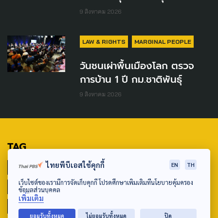
9 สิงหาคม 2026
LAW & RIGHTS
MARGINAL PEOPLE
วันชนเผ่าพื้นเมืองโลก ตรวจ
การบ้าน 1 ปี กม.ชาติพันธุ์
9 สิงหาคม 2026
TAG
ไทยพีบีเอสใช้คุกกี้
EN
TH
ACTIVE DATA LAB
ENVIRONMENT
เว็บไซต์ของเรามีการจัดเก็บคุกกี้ โปรดศึกษาเพิ่มเติมที่นโยบายคุ้มครอง
INDIGENOUS
INEQUALITY
LIFE & CULTURE
ข้อมูลส่วนบุคคล
เพิ่มเติม
POLICY WATCH
POST ELECTION
ยอมรับทั้งหมด
ไม่ยอมรับทั้งหมด
ปิด