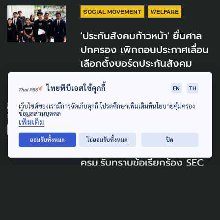
SOCIAL MOVEMENT
WELFARE
'ประกันสังคมก้าวหน้า' ยื่นศาล
ปกครอง เพิกถอนประกาศเลื่อน
เลือกตั้งบอร์ดประกันสังคม
5 สิงหาคม 2026
ไทยพีบีเอสใช้คุกกี้
EN
TH
เว็บไซต์ของเรามีการจัดเก็บคุกกี้ โปรดศึกษาเพิ่มเติมที่นโยบายคุ้มครอง
SOCIAL MOVEMENT
ECONOMY
ข้อมูลส่วนบุคคล
เพิ่มเติม
POLITICS
SUSTAINABLE
ยอมรับทั้งหมด
ไม่ยอมรับทั้งหมด
ปิด
ตั้ง คกก.ทำแผนพัฒนาภาคใต้
ครม.รับทราบข้อเรียกร้อง SEC
Watch
5 สิงหาคม 2026