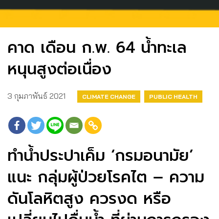
คาด เดือน ก.พ. 64 น้ำทะเล
หนุนสูงต่อเนื่อง
3 กุมภาพันธ์ 2021
CLIMATE CHANGE
PUBLIC HEALTH
ทำน้ำประปาเค็ม ‘กรมอนามัย’
แนะ กลุ่มผู้ป่วยโรคไต – ความ
ดันโลหิตสูง ควรงด หรือ