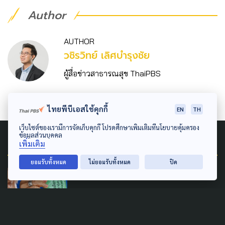
Author
AUTHOR
วชิร​วิทย์​ เลิศบำรุงชัย
ผู้สื่อข่าวสาธารณสุข ThaiPBS
ไทยพีบีเอสใช้คุกกี้
EN
TH
เว็บไซต์ของเรามีการจัดเก็บคุกกี้ โปรดศึกษาเพิ่มเติมที่นโยบายคุ้มครอง
ข้อมูลส่วนบุคคล
Related News
เพิ่มเติม
ยอมรับทั้งหมด
ไม่ยอมรับทั้งหมด
ปิด
POLITICS
รวบยอด 'ความผิดปกติ' ก่อน
ปิดหีบเลือกตั้ง 69
8 กุมภาพันธ์ 2026