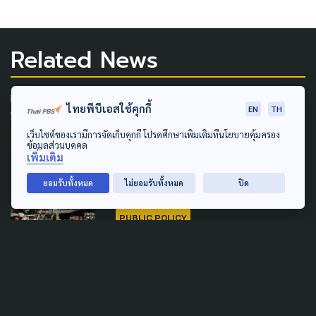
Related News
SOCIAL MOVEMENT
ไทยพีบีเอสใช้คุกกี้
EN
TH
ชาวชุมชนริมทางรถไฟ ติดตาม
เว็บไซต์ของเรามีการจัดเก็บคุกกี้ โปรดศึกษาเพิ่มเติมที่นโยบายคุ้มครอง
ข้อมูลส่วนบุคคล
ปัญหาการเช่าที่ดิน รฟท.
เพิ่มเติม
2 มีนาคม 2023
ยอมรับทั้งหมด
ไม่ยอมรับทั้งหมด
ปิด
PUBLIC POLICY
เร่งเคลียร์พื้นที่ราชเทวี เตรียม
สร้างรถไฟความเร็วสูง
7 มิถุนายน 2022