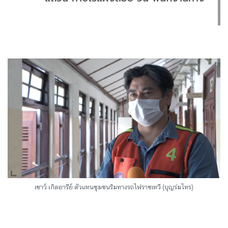
เชาว์ เกิดอารีย์ ตัวแทนชุมชนริมทางรถไฟราชเทวี (บุญร่มไทร)