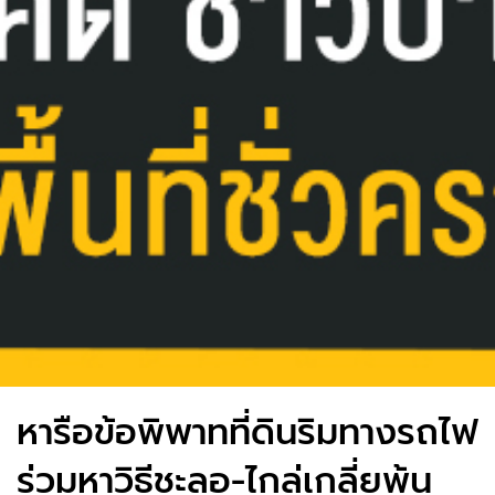
หารือข้อพิพาทที่ดินริมทางรถไฟ
ร่วมหาวิธีชะลอ-ไกล่เกลี่ยพ้น