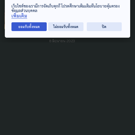
เว็บไซต์ของเรามีการจัดเก็บคุกกี้ โปรดศึกษาเพิ่มเติมที่นโยบายคุ้มครอง
ข้อมูลส่วนบุคคล
ART & DESIGN
เพิ่มเติม
มองอนาคตอโยธยา ถกรถไฟ
ยอมรับทั้งหมด
ไม่ยอมรับทั้งหมด
ปิด
ความเร็วสูงผ่านพื้นที่มรดกโลก
8 มิถุนายน 2023
TAG
ACTIVE DATA LAB
ENVIRONMENT
INDIGENOUS
INEQUALITY
LIFE & CULTURE
POLICY WATCH
POST ELECTION
PUBLIC POLICY
SOCIAL AGENDA
THAIPROTESTS
THE LISTENING
ชายแดนใต้