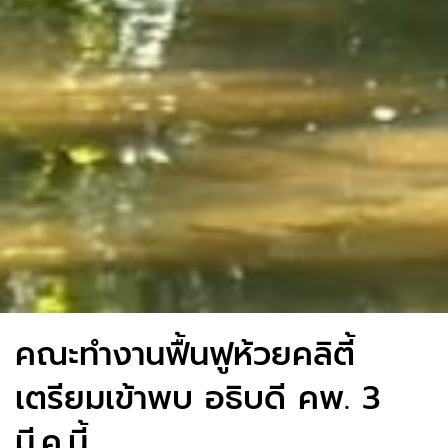
คณะทำงานฟื้นฟูห้วยคลิตี้
เตรียมเข้าพบ อธิบดี คพ. 3
มี.ค.นี้