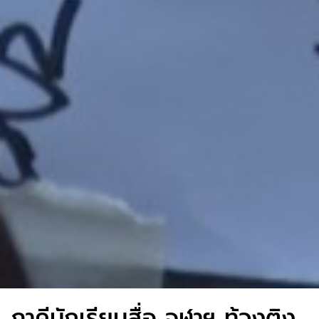
ภาคีนักเรียนสื่อ จุฬาฯ ท้วงติง