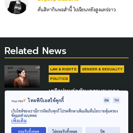
คั่นสิหากินพอส่ำนี้ ไปเรียนหยังสูงแทร่อาว
Related News
LAW & RIGHTS
GENDER & SEXUALITY
POLITICS
เครือข่ายต่อต้านความรุนแรง
ด้วยเหตุแห่งเพศฯ จี้ ปชน.
ไทยพีบีเอสใช้คุกกี้
EN
TH
จัดการปม 'ธิษะณา' ถูก
เว็บไซต์ของเรามีการจัดเก็บคุกกี้ โปรดศึกษาเพิ่มเติมที่นโยบายคุ้มครอง
สส.พรรค ละเมิดทางเพศ
ข้อมูลส่วนบุคคล
เพิ่มเติม
7 สิงหาคม 2026
ยอมรับทั้งหมด
ไม่ยอมรับทั้งหมด
ปิด