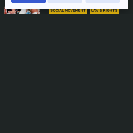
SOCIAL MOVEMENT
LAW & RIGHTS
POLITICS
'พีมูฟ' เตรียมร้อง นายกฯ-
กมธ.-กรรมการสิทธิฯ ตรวจสอบ
เหตุรุนแรงที่ ก.มหาดไทย
7 สิงหาคม 2026
SOCIAL MOVEMENT
LAW & RIGHTS
POLITICS
'พีมูฟ' ชุมนุมยืดเยื้อ ผลหารือ
'ทรงศักดิ์' ส่งไม่ถึง ครม. ลุ้นต่อ
สัปดาห์หน้า
5 สิงหาคม 2026