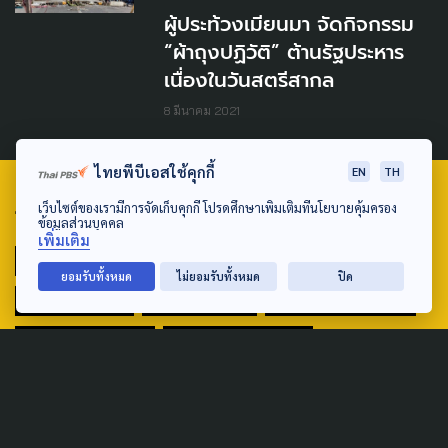
ผู้ประท้วงเมียนมา จัดกิจกรรม
“ผ้าถุงปฏิวัติ” ต้านรัฐประหาร
เนื่องในวันสตรีสากล
8 มีนาคม 2021
ไทยพีบีเอสใช้คุกกี้
EN
TH
เว็บไซต์ของเรามีการจัดเก็บคุกกี้ โปรดศึกษาเพิ่มเติมที่นโยบายคุ้มครอง
TAG
ข้อมูลส่วนบุคคล
เพิ่มเติม
ACTIVE DATA LAB
ENVIRONMENT
ยอมรับทั้งหมด
ไม่ยอมรับทั้งหมด
ปิด
INDIGENOUS
INEQUALITY
LIFE & CULTURE
POLICY WATCH
POST ELECTION
PUBLIC POLICY
SOCIAL AGENDA
THAIPROTESTS
THE LISTENING
ชายแดนใต้