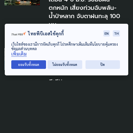
ตกหนัก เสี่ยงท่วมฉับพลัน-
น้ำป่าหลาก จับตาฝนทะลุ 100
มม.
ไทยพีบีเอสใช้คุกกี้
3 มิถุนายน 2026
EN
TH
เว็บไซต์ของเรามีการจัดเก็บคุกกี้ โปรดศึกษาเพิ่มเติมที่นโยบายคุ้มครอง
ข้อมูลส่วนบุคคล
DISASTER
เพิ่มเติม
วันนี้ - 18 ส.ค. 68 หลายพื้นที่
ยอมรับทั้งหมด
ไม่ยอมรับทั้งหมด
ปิด
เสี่ยงน้ำท่วมฉับพลันจากฝน
สะสม
16 สิงหาคม 2025
TAG