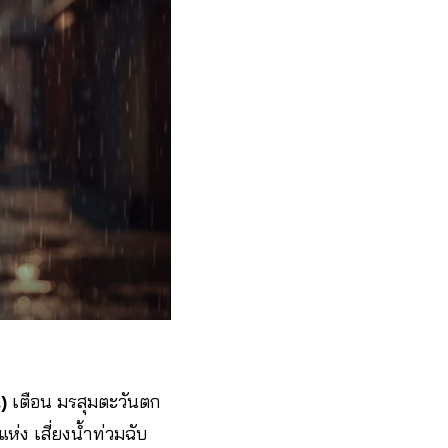
)
เตือน มรสุมตะวันตก
ง เสี่ยงน้ำท่วมฉับ