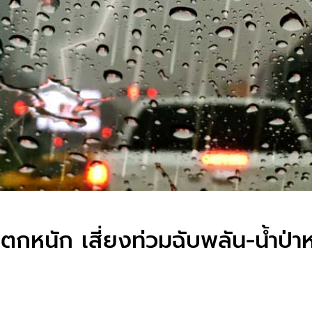
ฝนตกหนัก เสี่ยงท่วมฉับพลัน-น้ำป