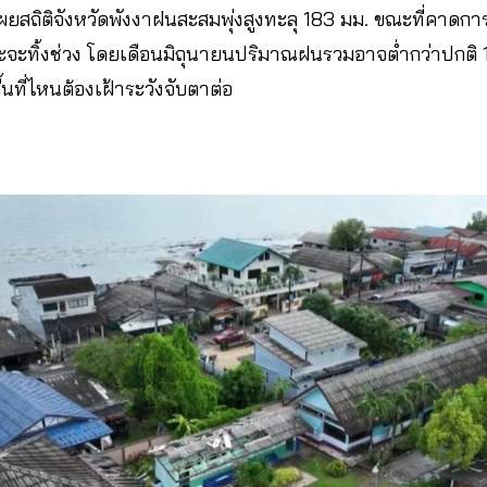
ยสถิติจังหวัดพังงาฝนสะสมพุ่งสูงทะลุ 183 มม. ขณะที่คาดการ
ะจะทิ้งช่วง โดยเดือนมิถุนายนปริมาณฝนรวมอาจต่ำกว่าปกติ
ที่ไหนต้องเฝ้าระวังจับตาต่อ