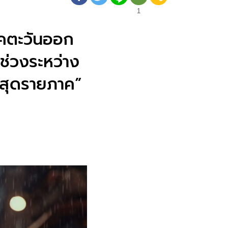
1
าคตะวันออก
ช่วงระหว่าง
ูงสุดรายภาค”