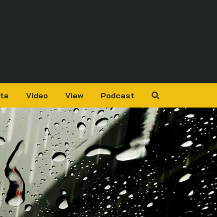
ta
Video
View
Podcast