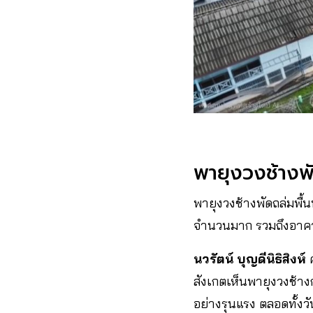
พายุงวงช้างพ
พายุงวงช้างพัดถล่มพื
จำนวนมาก รวมถึงอาคา
นวรัตน์ บุญดีนิธิสิงห์
สังเกตเห็นพายุงวงช้าง
อย่างรุนแรง ตลอดทั้งวั