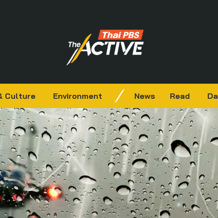
& Culture
Environment
News
Read
Da