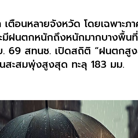
ยา เตือนหลายจังหวัด โดยเฉพาะภ
ะมีฝนตกหนักถึงหนักมากบางพื้นที่
มิ.ย. 69 สทนช. เปิดสถิติ “ฝนตกส
สะสมพุ่งสูงสุด ทะลุ 183 มม.