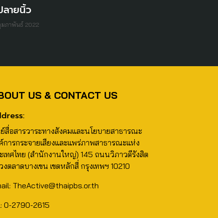
่ปลายนิ้ว
กุมภาพันธ์ 2022
BOUT US & CONTACT US
dress:
นย์สื่อสารวาระทางสังคมและนโยบายสาธารณะ
ค์การกระจายเสียงและแพร่ภาพสาธารณะแห่ง
ะเทศไทย (สำนักงานใหญ่) 145 ถนนวิภาวดีรังสิต
วงตลาดบางเขน เขตหลักสี่ กรุงเทพฯ 10210
ail: TheActive@thaipbs.or.th
l: 0-2790-2615