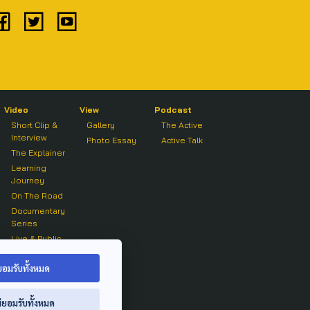
Video
View
Podcast
Short Clip &
Gallery
The Active
Interview
Photo Essay
Active Talk
The Explainer
Learning
Journey
On The Road
Documentary
Series
Live & Public
Forum
On air Clip
ยอมรับทั้งหมด
่ยอมรับทั้งหมด