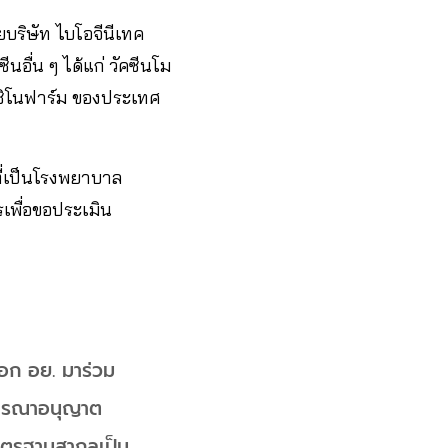
ยบริษัท ไบโอจีนีเทค
นอื่น ๆ ได้แก่ วัคซีนโม
 ซิโนฟาร์ม ของประเทศ
ที่เป็นโรงพยาบาล
รเพื่อขอประเมิน
อก อย. มาร่วม
ิจารณาอนุญาต
าตรฐานสากลเป็น