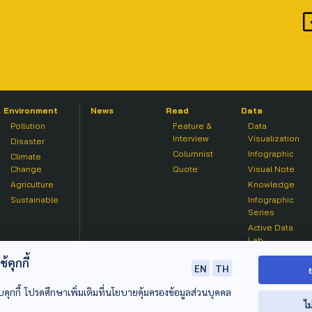
Environment
News
Read
Data
Pollution
Feature &
Data
Interview
Visualization
Disaster
Columnist
Infographic
Climate
Change
Quote
Visual Note
Agriculture
Knowledge
Sustainable
Infographic
Series
Active Data
Lab
คุกกี้
EN
TH
บคุกกี้ โปรดศึกษาเพิ่มเติมที่นโยบายคุ้มครองข้อมูลส่วนบุคคล
ไม