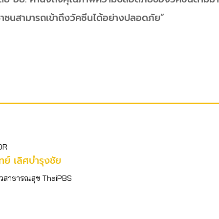
ชาชนสามารถเข้าถึงวัคซีนได้อย่างปลอดภัย”
OR
ิทย์​ เลิศบำรุงชัย
อข่าวสาธารณสุข ThaiPBS