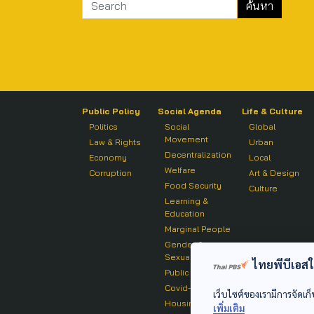
Public Policy
Social Agenda
Life & Culture
Politics
Social
Global
Movement
Law & Rights
Urban
Decentralization
Economy
Local
Welfare
Corruption
Art & Design
Food Security
Culture
Learning &
Education
Marginal People
Gender &
Sexuality
ไทยพีบีเอสใช้
Public Health
Covid-19
เว็บไซต์ของเรามีการจัดเก็
Housing
เพิ่มเติม