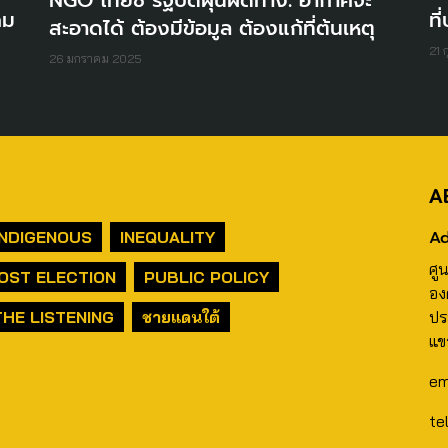
NGO ไทยชี้ รัฐปัดฝุ่นผิดทาง: อากาศจะ
คม
ที
สะอาดได้ ต้องมีข้อมูล ต้องแก้ที่ต้นเหตุ
21 
26 มกราคม 2025
A
Ad
INDIGENOUS
INEQUALITY
ศู
OST ELECTION
PUBLIC POLICY
อง
THE LISTENING
ชายแดนใต้
ปร
แข
em
te