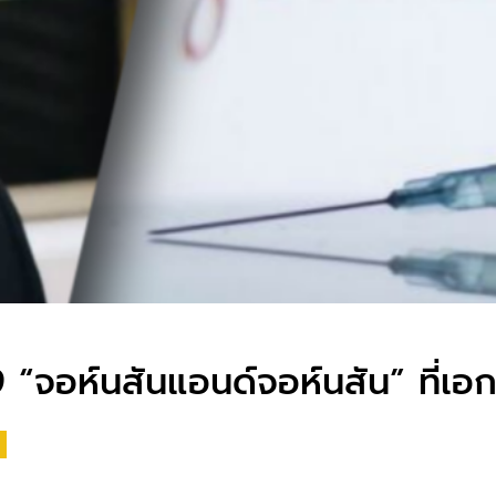
19​ “จอห์นสันแอนด์จอห์นสัน” ที่เอ