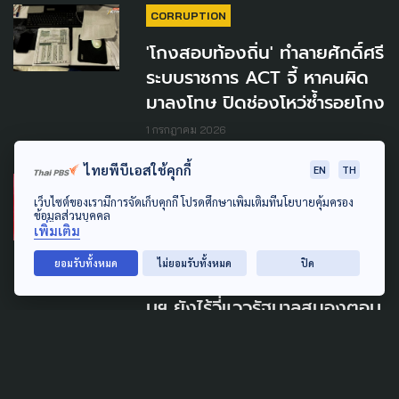
CORRUPTION
'โกงสอบท้องถิ่น' ทำลายศักดิ์ศรี
ระบบราชการ ACT จี้ หาคนผิด
มาลงโทษ ปิดช่องโหว่ซ้ำรอยโกง
1 กรกฎาคม 2026
ไทยพีบีเอสใช้คุกกี้
EN
TH
SOCIAL MOVEMENT
ECONOMY
เว็บไซต์ของเรามีการจัดเก็บคุกกี้ โปรดศึกษาเพิ่มเติมที่นโยบายคุ้มครอง
LOCAL
POLITICS
SUSTAINABLE
ข้อมูลส่วนบุคคล
เพิ่มเติม
ครม.ว่ายังไง ? ม็อบค้านแลนด์
ยอมรับทั้งหมด
ไม่ยอมรับทั้งหมด
ปิด
บริดจ์-SEC-EEC ประชิดทำเนีย
บฯ ยังไร้วี่แววรัฐบาลสนองตอบ
ข้อเรียกร้อง
30 มิถุนายน 2026