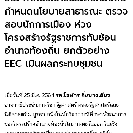
กำหนดนโยบายสาธารณะ​ ตรวจ
สอบนักการเมือง​ ห่วง​
โครงสร้างรัฐราชการ​ทับซ้อน​
อำนาจท้องถิ่น​ ยก​ตัวอย่าง
EEC​ เมินผลกระทบ​ชุมชน
เมื่อวันที่​ 25​ มี.ค.​ 2564​
รศ.โอฬาร ถิ่นบางเตียว
อาจารย์ประจำภาควิชารัฐศาสตร์ คณะรัฐศาสตร์และ
นิติศาสตร์ ม.บูรพา หนึ่งในนักวิชาการที่ศึกษาพัฒนาการ
ของโครงสร้างอำนาจท้องถิ่นในภาคตะวันออก ในเชิง