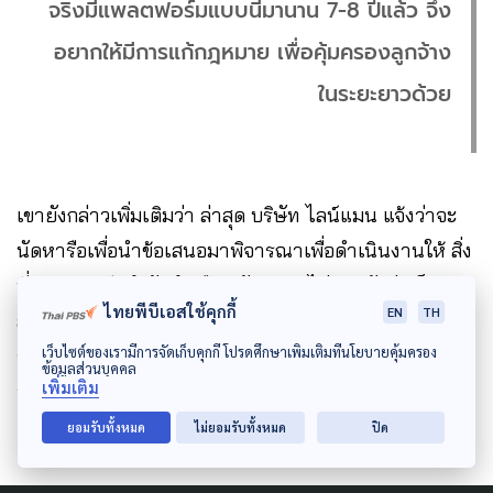
จริงมีแพลตฟอร์มแบบนี้มานาน 7-8 ปีแล้ว จึง
อยากให้มีการแก้กฎหมาย เพื่อคุ้มครองลูกจ้าง
ในระยะยาวด้วย
เขายังกล่าวเพิ่มเติมว่า ล่าสุด บริษัท ไลน์แมน แจ้งว่าจะ
นัดหารือเพื่อนำข้อเสนอมาพิจารณาเพื่อดำเนินงานให้ สิ่ง
ที่แพลตฟอร์มกำลังทำ คือ ผลักภาระ ไม่ยอมรับว่าเป็น
ไทยพีบีเอสใช้คุกกี้
EN
TH
ลูกจ้าง มองว่าเป็นแค่พาร์ทเนอร์เท่านั้น แต่ในความเป็น
เว็บไซต์ของเรามีการจัดเก็บคุกกี้ โปรดศึกษาเพิ่มเติมที่นโยบายคุ้มครอง
จริงไม่ได้มีสิทธิ์ออกความเห็น หรือรายได้ของบริษัทแต่
ข้อมูลส่วนบุคคล
เพิ่มเติม
อย่างใด
ยอมรับทั้งหมด
ไม่ยอมรับทั้งหมด
ปิด