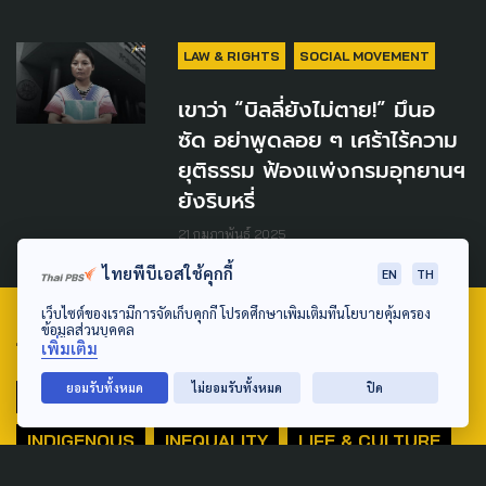
LAW & RIGHTS
SOCIAL MOVEMENT
เขาว่า “บิลลี่ยังไม่ตาย!” มึนอ
ซัด อย่าพูดลอย ๆ เศร้าไร้ความ
ยุติธรรม ฟ้องแพ่งกรมอุทยานฯ
ยังริบหรี่
21 กุมภาพันธ์ 2025
ไทยพีบีเอสใช้คุกกี้
EN
TH
เว็บไซต์ของเรามีการจัดเก็บคุกกี้ โปรดศึกษาเพิ่มเติมที่นโยบายคุ้มครอง
ข้อมูลส่วนบุคคล
TAG
เพิ่มเติม
ยอมรับทั้งหมด
ไม่ยอมรับทั้งหมด
ปิด
ACTIVE DATA LAB
ENVIRONMENT
INDIGENOUS
INEQUALITY
LIFE & CULTURE
POLICY WATCH
POST ELECTION