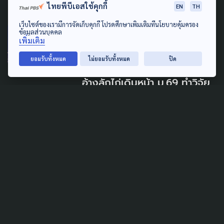
27 กรกฎาคม 2026
ไทยพีบีเอสใช้คุกกี้
EN
TH
เว็บไซต์ของเรามีการจัดเก็บคุกกี้ โปรดศึกษาเพิ่มเติมที่นโยบายคุ้มครอง
ข้อมูลส่วนบุคคล
ECONOMY
LAW & RIGHTS
เพิ่มเติม
SUSTAINABLE
ยอมรับทั้งหมด
ไม่ยอมรับทั้งหมด
ปิด
ร้อง 'นายกฯ' เบรค 'ธรรมนัส'
อ้างลักไก่เดินหน้า ม.69 ทำวิจัย
อนุญาตจับปลากะตักกลางคืน
ขาดการมีส่วนร่วม
2 มีนาคม 2026
SUSTAINABLE
โต้ 'ประมงพาณิชย์' ย้ำ ปลาทู
หมด เพราะใช้อวนล้อมจับสัตว์
วัยอ่อนมากเกินไป
21 พฤษภาคม 2025