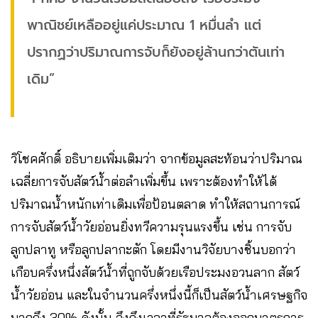
พาณิชย์เหลืออยู่แค่ประมาณ 1 หมื่นลำ แต่
ปรากฏว่าปริมาณการจับก็ยังอยู่ล้านกว่าตันเท่า
เดิม”
วิโชคศักดิ์ อธิบายเพิ่มเติมว่า จากข้อมูลสะท้อนว่าปริมาณ
เฉลี่ยการจับสัตว์น้ำต่อลำเพิ่มขึ้น เพราะต้องทำให้ได้
ปริมาณน้ำหนักเท่าเดิมเพื่อป้อนตลาด ทำให้สถานการณ์
การจับสัตว์น้ำวัยอ่อนยิ่งทวีความรุนแรงขึ้น เช่น การจับ
ลูกปลาทู หรือลูกปลากะตัก โดยมีงานวิจัยบางชิ้นบอกว่า
เกือบครึ่งหนึ่งสัตว์น้ำที่ถูกจับด้วยเรือประมงอวนลาก สัตว์
น้ำวัยอ่อน และในจำนวนครึ่งหนึ่งนี้ก็เป็นสัตว์น้ำเศรษฐกิจ
มากถึง 30% ดังนั้น จึงถึงเวลาที่รัฐบาลต้องออกมาตรการ