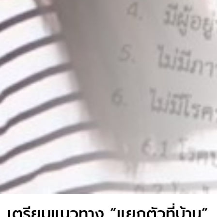
เตรียมแนวทาง “แยกตัวที่บ้าน”