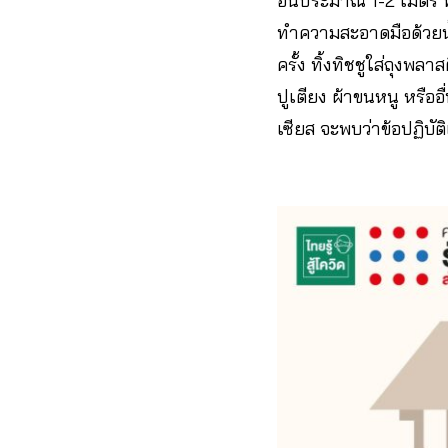
อื่นประมาณ 1-2 เมตร ทิ
ทำความสะอาดมือด้วยน้ำ
ครั้ง ทิ้งทิชชูใส่ถุง
ปูเตียง ผ้าขนหนู หรือ
เซียส จะพบว่าข้อปฏิบัติเ