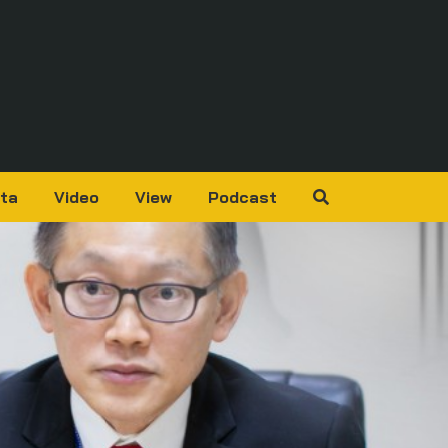
ta
Video
View
Podcast