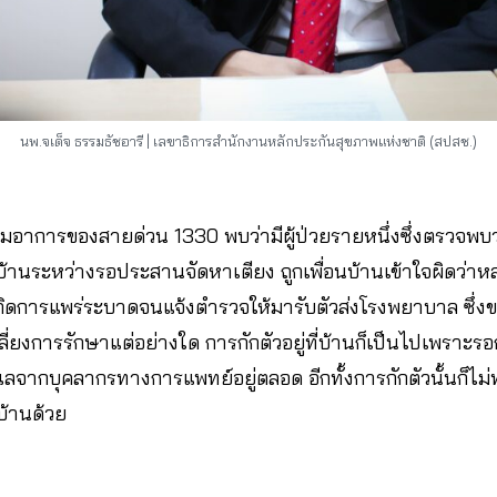
นพ.จเด็จ ธรรมธัชอารี​ | เลขาธิการสำนักงานหลักประกันสุขภาพแห่งชาติ (สปสช.)
อาการของสายด่วน 1330 พบว่ามีผู้ป่วยรายหนึ่งซึ่งตรวจพบว่
่บ้านระหว่างรอประสานจัดหาเตียง ถูกเพื่อนบ้านเข้าใจผิดว่าหล
ดการแพร่ระบาดจนแจ้งตำรวจให้มารับตัวส่งโรงพยาบาล ซึ่งขอเร
ลี่ยงการรักษาแต่อย่างใด การกักตัวอยู่ที่บ้านก็เป็นไปเพรา
ลจากบุคลากรทางการแพทย์อยู่ตลอด อีกทั้งการกักตัวนั้นก็ไม่
นบ้านด้วย