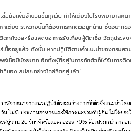
ิดเชื้อยังเพิ่มจำนวนขึ้นทุกวัน ทำให้เตียงในโรงพยาบาลหน
าเตียง ระหว่างนั้นก็ต้องการกักตัวอยู่ที่บ้าน ซึ่งอยากข
าวิตกกังวลหรือแสดงอาการรังเกียจผู้ติดเชื้อ วัตถุประสง
ร่เชื้ออยู่แล้ว ดังนั้น หากปฏิบัติตามคำแนะนำของกรมคว
พร่เชื้อมีน้อยมาก อีกทั้งผู้ที่อยู่ในการกักตัวก็ได้รับกา
าที่ของ สปสช.อย่างใกล้ชิดอยู่แล้ว”
หากพิจารณาจากแนวปฏิบัติตัวระหว่างการกักตัวซึ่งแนะนำโดยก
4 วัน ไม่รับประทานอาหารและใช้ภาชนะร่วมกับผู้อื่น ไม่ใช้ของใช้ส
ำและสบู่นาน 20 วินาทีหรือแอลกอฮอล์ 70% ต้องสวมหน้ากากอ