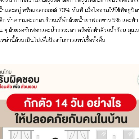
้งหน้ากากอนามัยใส่ถุงพลาสติก ปิดถุงให้สนิท ก่อนทิ้งลงถังขยะ
และสบู่ หรือแอลกอฮอล์ 70% ทันที เมื่อไอจามให้ใช้ทิชชูปิด
พลาสติก ทำความสะอาดบริเวณที่พักด้วยน้ำยาฟอกขาว 5% และท้า
อื่น ๆ ด้วยผงซักฟอกและน้ำธรรมดา หรือซักผ้าด้วยน้ำร้อน อุ
หล่านี้ล้วนเป็นไปเพื่อป้องกันการแพร่เชื้อทั้งสิ้น