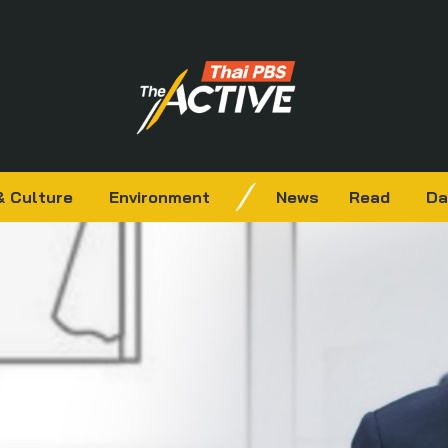
& Culture
Environment
News
Read
Da