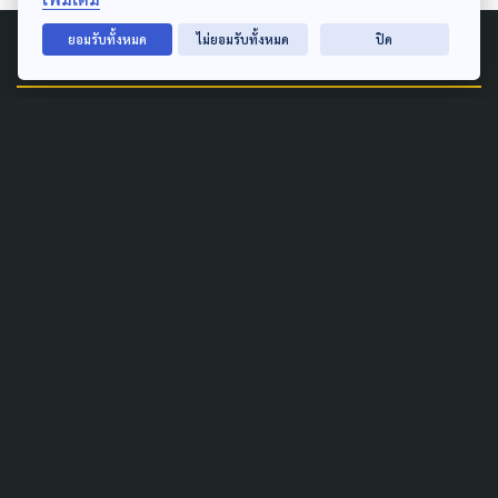
ยอมรับทั้งหมด
ไม่ยอมรับทั้งหมด
ปิด
Related News
ART & DESIGN
14 ปีฝูงบินหนังไทยเตรียมดัน
ผกก.หน้าใหม่ ขณะ 'หลานม่า'
คว้า 11 รางวัล สมาคมผู้กำกับฯ
5 เมษายน 2025
ENVIRONMENT
POLLUTION
NGO ไทยชี้ รัฐปัดฝุ่นผิดทาง:
อากาศจะสะอาดได้ ต้องมีข้อมูล
ต้องแก้ที่ต้นเหตุ
26 มกราคม 2025