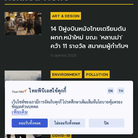
ART & DESIGN
14 ปีฝูงบินหนังไทยเตรียมดัน
ผกก.หน้าใหม่ ขณะ 'หลานม่า'
คว้า 11 รางวัล สมาคมผู้กำกับฯ
5 เมษายน 2025
ENVIRONMENT
POLLUTION
NGO ไทยชี้ รัฐปัดฝุ่นผิดทาง:
ไทยพีบีเอสใช้คุกกี้
EN
TH
อากาศจะสะอาดได้ ต้องมีข้อมูล
เว็บไซต์ของเรามีการจัดเก็บคุกกี้ โปรดศึกษาเพิ่มเติมที่นโยบายคุ้มครอง
ต้องแก้ที่ต้นเหตุ
ข้อมูลส่วนบุคคล
เพิ่มเติม
26 มกราคม 2025
ยอมรับทั้งหมด
ไม่ยอมรับทั้งหมด
ปิด
COVID-19