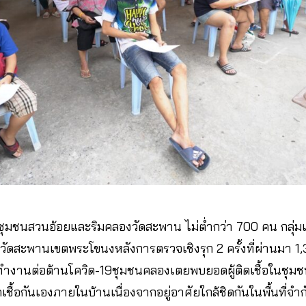
นชุมชนสวนอ้อยและริมคลองวัดสะพาน​ ไม่ต่ำกว่า 700 คน​ กลุ่ม
ี่วัดสะพานเขตพระโขนง​หลังการตรวจเชิงรุก 2 ​ครั้งที่ผ่านมา ​1,33
งานต่อต้านโควิด-19​ชุมชนคลองเตย​พบยอดผู้ติดเชื้อในชุมชน
ชื้อกันเองภายในบ้าน​เนื่องจากอยู่อาศัยใกล้ชิดกันในพื้นที่จำก