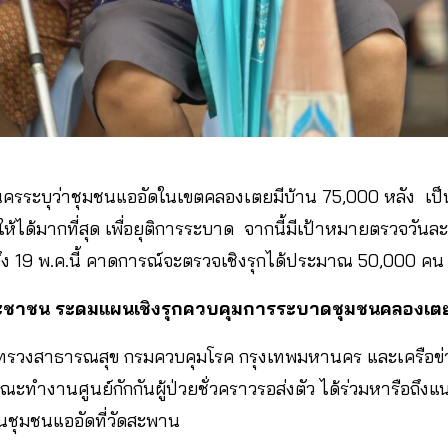
​ระบุว่าชุมชนแออัดในเขตคลองเตยมีบ้าน​ 75,000 หลัง​ เป็นพื้
มดให้ได้มากที่สุด​ เพื่อยุติการระบาด​ จากนี้มีเป้าหมายตรวจวัน
 ​19 ​พ.ค.นี้ คาดการณ์จะตรวจเชิงรุกได้ประมาณ​ 50,000 คน
ระชาชน​ ระดมแผนเชิงรุกควบคุมการระบาดชุมชนคลองเต
กระทรวงสาธารณสุข กรมควบคุมโรค กรุงเทพมหานคร และเครือข
ณะทำงานศูนย์กักกันผู้ป่วยชั่วคราวรอส่งตัว​ ได้ร่วมหารือ
นชุมชนแออัด​ที่วัดสะพาน