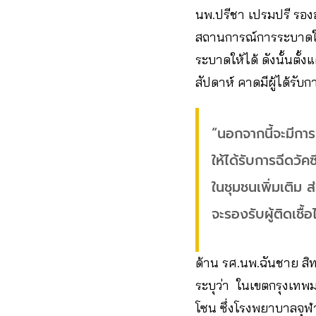
นพ.ปรีชา​ เปรมปรี รอง
สถานการณ์การระบาดในชุม
ระบาด​ให้ได้​ ดังนั้นต
สัปดาห์​ คาดมีผู้ได้ร
“นอกจากนี้จะมีการจั
ให้ได้รับการฉีดวั
ในชุมชนเพิ่มเติม​ ส
จะรองรับผู้ติดเชื้
ด้าน ร​ศ.นพ.ฉันชาย​ สิ
ระบุว่า​ ในเขตกรุงเทพม
โซน​ ซึ่งโรงพยาบาลจุฬ