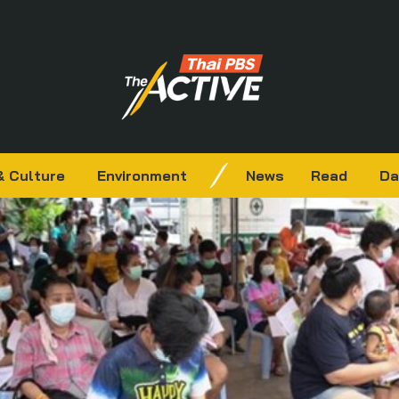
& Culture
Environment
News
Read
Da