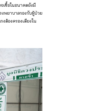
วจเชื้อในอนาคตยังมี
โรงพยาบาลรองรับผู้ป่วย
ุนแรงต้องครองเตียง​ใน