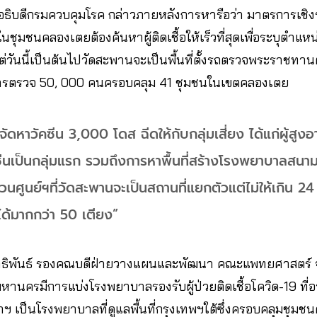
อธิบดีกรมควบคุมโรค​ กล่าวภายหลังการหารือ​ว่า​ มาตรการเชิ
ชนคลองเตยต้องค้นหาผู้ติดเชื้อให้เร็วที่สุดเพื่อระบุตำแหน่ง
ั้งแต่วันนี้เป็นต้นไป​วัดสะพานจะเป็นพื้นที่ตั้งรถตรวจพระราชท
ับการตรวจ 50, 000​ คนครอบคลุม​ 41 ชุมชนในเขตคลองเตย
ดหาวัคซีน​ 3,000 โดส ฉีดให้กับกลุ่มเสี่ยง​ ได้แก่​ผู้สูงอาย
คซีนเป็นกลุ่มแรก​ รวมถึงการหาพื้นที่สร้างโรงพยาบาลสนามเ
่วนศูนย์ฯที่วัดสะพาน​จะเป็นสถานที่แยกตัวแต่ไม่ให้เกิน 24​ ช
อได้มากกว่า 50 ​เตียง”
ทธิพันธ์​ รองคณบดีฝ่ายวางแผนและพัฒนา​ คณะแพทยศาสตร์ ​จุฬาฯ
หานครมีการแบ่งโรงพยาบาลรองรับผู้ป่วยติดเชื้อโควิด-19​ ที่อา
าฯ เป็นโรงพยาบาลที่ดูแลพื้นที่กรุงเทพฯใต้​ซึ่งครอบคลุมชุม