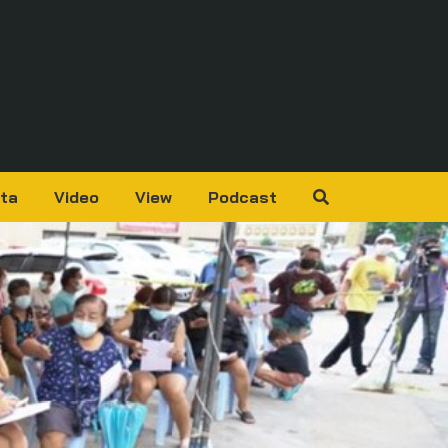
ta
Video
View
Podcast