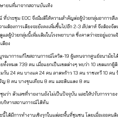
มษายนที่มาจากสถานบันเทิง
่ประชุม EOC จึงมีมติให้ความสำคัญต่อผู้ป่วยกลุ่มอาการสีเห
มต้องการเตียงจะยังคงเพิ่มขึ้นไปอีก 2-3 สัปดาห์ จึงต้องจัด
ูแลผู้ป่วยกลุ่มนี้เพิ่มเติมในโรงพยาบาล ซึ่งคาดว่าจะอยู่แถว
 เตียง
ูรณาการแก้ไขสถานการณ์โควิด-19 ผู้แทนจากศูนย์อนามัยได้แจ้
ป่วยทั้งหมด 739 คน เมื่อแยกเป็นเขตต่างๆ พบว่า 10 เขตแรกผู้ติ
มวัน 24 คน บางแค 24 คน ลาดพร้าว 13 คน ราชเทวี 10 คน ป
เจริญ 8 คน บางขุนเทียน 8 คน และดินแดง 8 คน
ะชุมว่า ตัวเลขที่รายงานยังไม่เป็นปัจจุบัน และให้ปรับการราย
รถบริหารสถานการณ์ได้ทัน
ี้ได้มีการทำงานเชิงรุกในแต่ละพื้นที่ชุมชน โดยเมื่อเจอคนติ