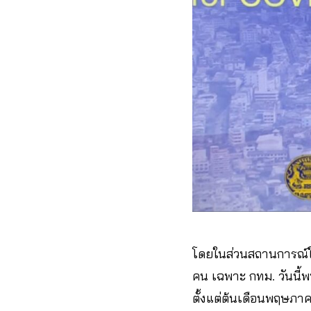
โดยในส่วนสถานการณ์ในพ
คน เฉพาะ กทม. วันนี้พบ
ตั้งแต่ต้นเดือนพฤษภา