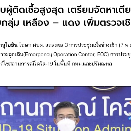
้ติดเชื้อสูงสุด เตรียมจัดหาเตีย
ยกลุ่ม เหลือง – แดง เพิ่มตรวจเชิ
ษณุโยธิน
โฆษก ศบค. แถลงผล 3 การประชุมเมื่อช่วงเช้า (7 พ.ค
รภาวะฉุกเฉิน(Emergency Operation Center, EOC) การประชุ
ก้ไขสถานการณ์โควิด-19 ในพื้นที่ กทม.และปริมณฑล