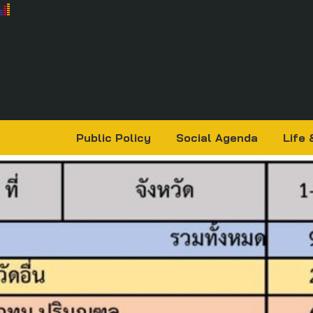
Public Policy
Social Agenda
Life 