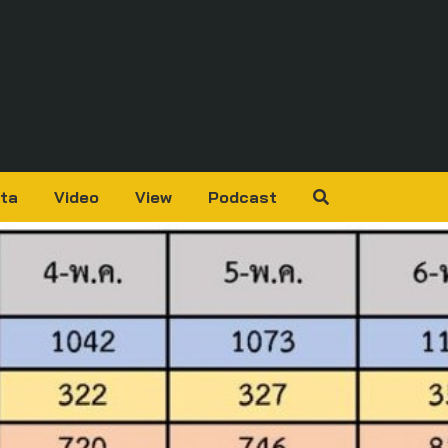
ta
Video
View
Podcast