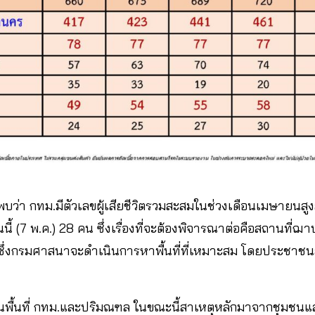
ิต พบว่า กทม.มีตัวเลขผู้เสียชีวิตรวมสะสมในช่วงเดือนเมษายนสูงส
ันนี้ (7 พ.ค.) 28 คน ซึ่งเรื่องที่จะต้องพิจารณาต่อคือสถานที่ฌ
ี่ ซึ่งกรมศาสนาจะดำเนินการหาพื้นที่ที่เหมาะสม โดยประชาช
พื้นที่ กทม.และปริมณฑล ในขณะนี้สาเหตุหลักมาจากชุมชนแล