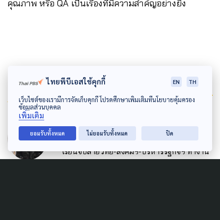
คุณภาพ หรือ QA เป็นเรื่องที่มีความสำคัญอย่างยิ่ง
ไทยพีบีเอสใช้คุกกี้
EN
TH
Author
เว็บไซต์ของเรามีการจัดเก็บคุกกี้ โปรดศึกษาเพิ่มเติมที่นโยบายคุ้มครอง
ข้อมูลส่วนบุคคล
เพิ่มเติม
AUTHOR
บุศย์สิรินทร์ ยิ่งเกียรติกุล
ยอมรับทั้งหมด
ไม่ยอมรับทั้งหมด
ปิด
เรียนจบสายวิทย์-สังคมฯ-บริหารรัฐกิจฯ ทำงาน
ไม่ตรงสาย และกลายเป็น "เป็ด" โดยไม่รู้ตัว สนใจ
การเมือง จิตวิทยาเด็ก วิธีคิดการมองสังคม และ
รักการสัมภาษณ์ผู้คน